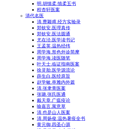
明.胡慎柔.慎柔五书
程杏轩医案
清代名医
清.曹颖甫.经方实验录
郑钦安.医理真传
郑钦安.医法圆通
尤在泾.医学读书记
王孟英.温热经纬
周学海.形色外诊简摩
周学海.读医随笔
叶天士.临证指南医案
徐灵胎.医学源流论
薛生白.医经原旨
赵学敏.串雅内外篇
清.张聿青医案
张璐.张氏医通
戴天章.广瘟疫论
喻嘉言.寓意草
清.也是山人医案
清.周扬俊.温热暑疫全书
黄元御.四圣心源