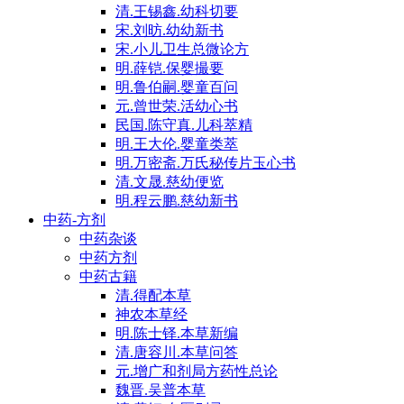
清.王锡鑫.幼科切要
宋.刘昉.幼幼新书
宋.小儿卫生总微论方
明.薛铠.保婴撮要
明.鲁伯嗣.婴童百问
元.曾世荣.活幼心书
民国.陈守真.儿科萃精
明.王大伦.婴童类萃
明.万密斋.万氏秘传片玉心书
清.文晟.慈幼便览
明.程云鹏.慈幼新书
中药-方剂
中药杂谈
中药方剂
中药古籍
清.得配本草
神农本草经
明.陈士铎.本草新编
清.唐容川.本草问答
元.增广和剂局方药性总论
魏晋.吴普本草