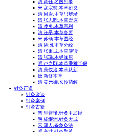
清.黄钰.名医别录
宋.寇宗奭.本草衍义
清.周岩.本草思辨录
清.张志聪.本草崇原
清.凌奂.本草害利
清.汪昂.本草备要
宋.苏颂.本草图经
清.姚澜.本草分经
清.张秉成.本草便读
清.张璐.本经逢原
明.卢之颐.本草乘雅半偈
清.吴仪洛.本草从新
唐.新修本草
清.黄元御.长沙药解
针灸正道
针灸杂谈
针灸案例
针灸古籍
晋.皇普谧.针灸甲乙经
明.杨继洲.针灸大成
宋.闻人.备急灸法
明.高武.针灸聚英