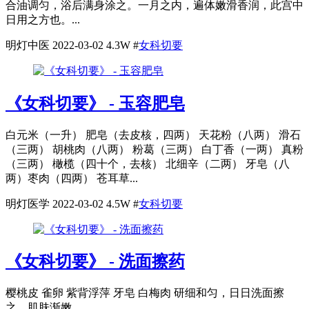
合油调匀，浴后满身涂之。一月之内，遍体嫩滑香润，此宫中
日用之方也。...
明灯中医
2022-03-02
4.3W
#
女科切要
《女科切要》 - 玉容肥皂
白元米（一升） 肥皂（去皮核，四两） 天花粉（八两） 滑石
（三两） 胡桃肉（八两） 粉葛（三两） 白丁香（一两） 真粉
（三两） 橄榄（四十个，去核） 北细辛（二两） 牙皂（八
两）枣肉（四两） 苍耳草...
明灯医学
2022-03-02
4.5W
#
女科切要
《女科切要》 - 洗面擦药
樱桃皮 雀卵 紫背浮萍 牙皂 白梅肉 研细和匀，日日洗面擦
之，肌肤渐嫩。...