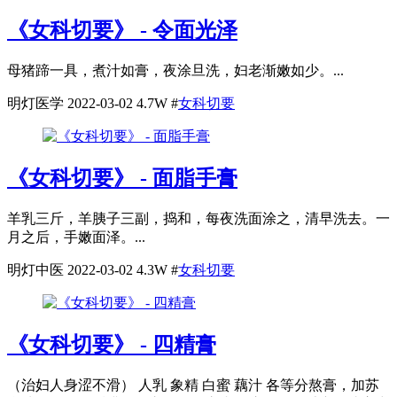
《女科切要》 - 令面光泽
母猪蹄一具，煮汁如膏，夜涂旦洗，妇老渐嫩如少。...
明灯医学
2022-03-02
4.7W
#
女科切要
《女科切要》 - 面脂手膏
羊乳三斤，羊胰子三副，捣和，每夜洗面涂之，清早洗去。一
月之后，手嫩面泽。...
明灯中医
2022-03-02
4.3W
#
女科切要
《女科切要》 - 四精膏
（治妇人身涩不滑） 人乳 象精 白蜜 藕汁 各等分熬膏，加苏