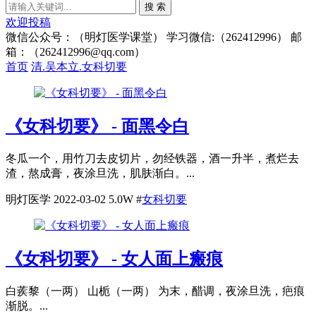
搜 索
欢迎投稿
微信公众号：（明灯医学课堂） 学习微信:（262412996） 邮
箱：（262412996@qq.com）
首页
清.吴本立.女科切要
《女科切要》 - 面黑令白
冬瓜一个，用竹刀去皮切片，勿经铁器，酒一升半，煮烂去
渣，熬成膏，夜涂旦洗，肌肤渐白。...
明灯医学
2022-03-02
5.0W
#
女科切要
《女科切要》 - 女人面上瘢痕
白蒺黎（一两） 山栀（一两） 为末，醋调，夜涂旦洗，疤痕
渐脱。...