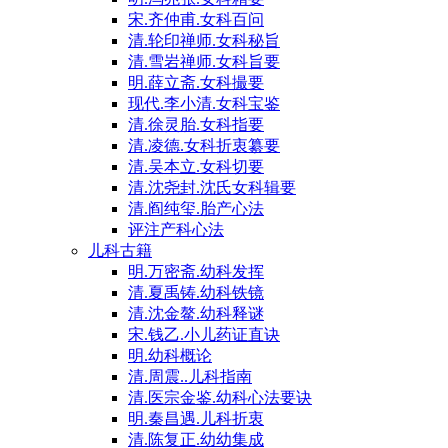
宋.齐仲甫.女科百问
清.轮印禅师.女科秘旨
清.雪岩禅师.女科旨要
明.薛立斋.女科撮要
现代.李小清.女科宝鉴
清.徐灵胎.女科指要
清.凌德.女科折衷纂要
清.吴本立.女科切要
清.沈尧封.沈氏女科辑要
清.阎纯玺.胎产心法
评注产科心法
儿科古籍
明.万密斋.幼科发挥
清.夏禹铸.幼科铁镜
清.沈金鳌.幼科释谜
宋.钱乙.小儿药证直诀
明.幼科概论
清.周震..儿科指南
清.医宗金鉴.幼科心法要诀
明.秦昌遇.儿科折衷
清.陈复正.幼幼集成