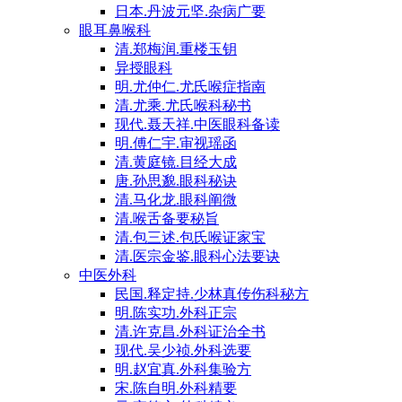
日本.丹波元坚.杂病广要
眼耳鼻喉科
清.郑梅润.重楼玉钥
异授眼科
明.尤仲仁.尤氏喉症指南
清.尤乘.尤氏喉科秘书
现代.聂天祥.中医眼科备读
明.傅仁宇.审视瑶函
清.黄庭镜.目经大成
唐.孙思邈.眼科秘诀
清.马化龙.眼科阐微
清.喉舌备要秘旨
清.包三述.包氏喉证家宝
清.医宗金鉴.眼科心法要诀
中医外科
民国.释定持.少林真传伤科秘方
明.陈实功.外科正宗
清.许克昌.外科证治全书
现代.吴少祯.外科选要
明.赵宜真.外科集验方
宋.陈自明.外科精要