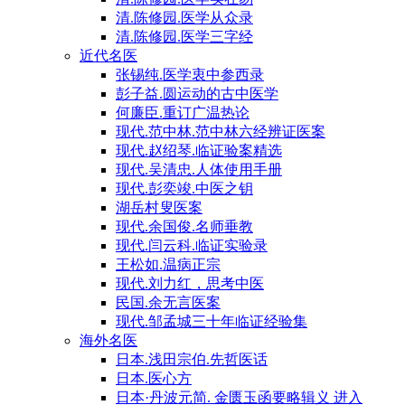
清.陈修园.医学从众录
清.陈修园.医学三字经
近代名医
张锡纯.医学衷中参西录
彭子益.圆运动的古中医学
何廉臣.重订广温热论
现代.范中林.范中林六经辨证医案
现代.赵绍琴.临证验案精选
现代.吴清忠.人体使用手册
现代.彭奕竣.中医之钥
湖岳村叟医案
现代.余国俊.名师垂教
现代.闫云科.临证实验录
王松如.温病正宗
现代.刘力红，思考中医
民国.余无言医案
现代.邹孟城三十年临证经验集
海外名医
日本.浅田宗伯.先哲医话
日本.医心方
日本·丹波元简. 金匮玉函要略辑义 进入