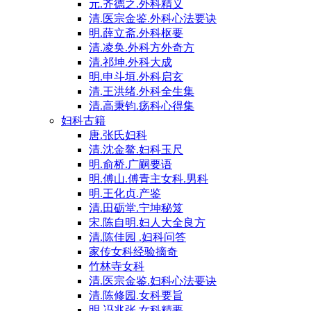
元.齐德之.外科精义
清.医宗金鉴.外科心法要诀
明.薛立斋.外科枢要
清.凌奂.外科方外奇方
清.祁坤.外科大成
明.申斗垣.外科启玄
清.王洪绪.外科全生集
清.高秉钧.疡科心得集
妇科古籍
唐.张氏妇科
清.沈金鳌.妇科玉尺
明.俞桥.广嗣要语
明.傅山.傅青主女科.男科
明.王化贞.产鉴
清.田砺堂.宁坤秘笈
宋.陈自明.妇人大全良方
清.陈佳园 .妇科问答
家传女科经验摘奇
竹林寺女科
清.医宗金鉴.妇科心法要诀
清.陈修园.女科要旨
明.冯兆张.女科精要