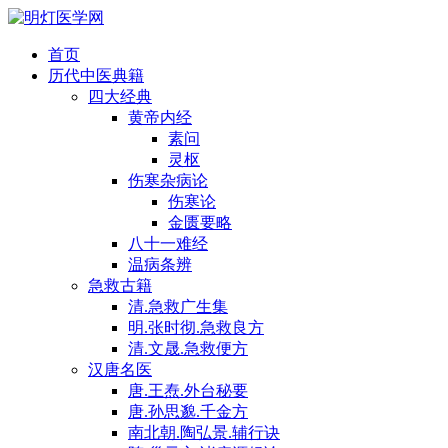
首页
历代中医典籍
四大经典
黄帝内经
素问
灵枢
伤寒杂病论
伤寒论
金匮要略
八十一难经
温病条辨
急救古籍
清.急救广生集
明.张时彻.急救良方
清.文晟.急救便方
汉唐名医
唐.王焘.外台秘要
唐.孙思邈.千金方
南北朝.陶弘景.辅行诀