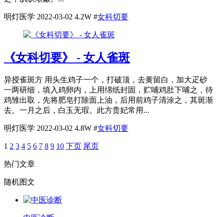
明灯医学
2022-03-02
4.2W
#
女科切要
《女科切要》 - 女人雀斑
异授雀斑方 用头生鸡子一个，打破顶，去黄留白，加大疋砂
一两研细，填入鸡卵内，上用绵纸封固，贮哺鸡肚下哺之，待
鸡雏出取，先将肥皂打除面上油，后用前鸡子清涂之，其斑渐
去。一月之后，白玉无瑕。此方贵妃常用...
明灯医学
2022-03-02
4.8W
#
女科切要
1
2
3
4
5
6
7
8
9
10
下页
尾页
热门文章
随机图文