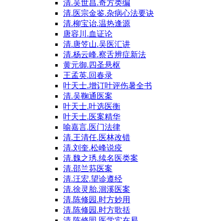
清.吴世昌.奇方类编
清.医宗金鉴.杂病心法要诀
清.柳宝诒.温热逢源
唐容川.血证论
清.唐笠山.吴医汇讲
清.杨云峰.察舌辨症新法
黄元御.四圣悬枢
王孟英.回春录
叶天士.增订叶评伤暑全书
清.吴鞠通医案
叶天士.叶选医衡
叶天士.医案精华
喻嘉言.医门法律
清.王清任.医林改错
清.刘奎.松峰说疫
清.魏之琇.续名医类案
清.邵兰荪医案
清.汪宏.望诊遵经
清.徐灵胎.洄溪医案
清.陈修园.时方妙用
清.陈修园.时方歌括
清.陈修园.医学实在易