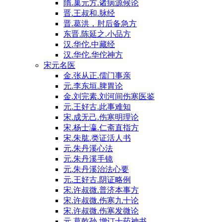
隋.巢元方.诸病源候论
晋.王叔和.脉经
晋.葛洪，肘后备急方
东晋.陈延之.小品方
汉.华佗.中藏经
汉.华佗.华佗神方
宋元名医
金.张从正.儒门事亲
元.李东垣.脾胃论
金.刘完素.刘河间伤寒医鉴
元.王好古.此事难知
宋.成无己.伤寒明理论
宋.杨士瀛.仁斋直指方
宋.朱肱.类证活人书
元.朱丹溪心法
元.朱丹溪手镜
元.朱丹溪治法心要
元.王好古.阴证略例
宋.许叔微.普济本事方
宋.许叔微.伤寒九十论
宋.许叔微.伤寒发微论
元.葛乾孙.增订十药神书