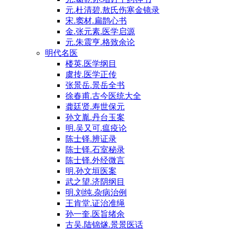
元.杜清碧.敖氏伤寒金镜录
宋.窦材.扁鹊心书
金.张元素.医学启源
元.朱震亨.格致余论
明代名医
楼英.医学纲目
虞抟.医学正传
张景岳.景岳全书
徐春甫.古今医统大全
龚廷贤.寿世保元
孙文胤.丹台玉案
明.吴又可.瘟疫论
陈士铎.辨证录
陈士铎.石室秘录
陈士铎.外经微言
明.孙文垣医案
武之望.济阴纲目
明.刘纯.杂病治例
王肯堂.证治准绳
孙一奎.医旨绪余
古吴.陆锦燧.景景医话