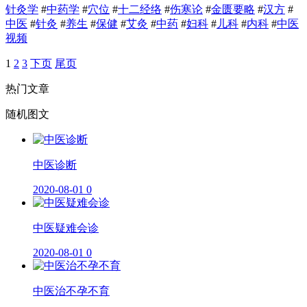
针灸学
#
中药学
#
穴位
#
十二经络
#
伤寒论
#
金匮要略
#
汉方
#
中医
#
针灸
#
养生
#
保健
#
艾灸
#
中药
#
妇科
#
儿科
#
内科
#
中医
视频
1
2
3
下页
尾页
热门文章
随机图文
​中医诊断
2020-08-01
0
中医疑难会诊
2020-08-01
0
中医治不孕不育