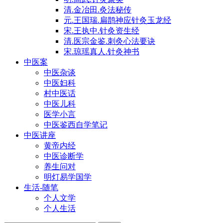
清.金冶田.灸法秘传
元.王国瑞.扁鹊神应针灸玉龙经
宋.王执中.针灸资生经
清.医宗金鉴.刺灸心法要诀
宋.琼瑶真人.针灸神书
中医案
中医杂谈
中医妇科
村中医话
中医儿科
医学小言
中医鉴西自学笔记
中医讲座
黄帝内经
中医诊断学
养生问对
明灯易学国学
生活-随笔
个人文学
个人生活