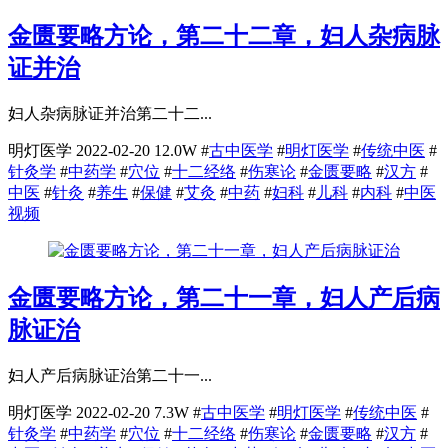
金匮要略方论，第二十二章，妇人杂病脉
证并治
妇人杂病脉证并治第二十二...
明灯医学
2022-02-20
12.0W
#
古中医学
#
明灯医学
#
传统中医
#
针灸学
#
中药学
#
穴位
#
十二经络
#
伤寒论
#
金匮要略
#
汉方
#
中医
#
针灸
#
养生
#
保健
#
艾灸
#
中药
#
妇科
#
儿科
#
内科
#
中医
视频
金匮要略方论，第二十一章，妇人产后病
脉证治
妇人产后病脉证治第二十一...
明灯医学
2022-02-20
7.3W
#
古中医学
#
明灯医学
#
传统中医
#
针灸学
#
中药学
#
穴位
#
十二经络
#
伤寒论
#
金匮要略
#
汉方
#