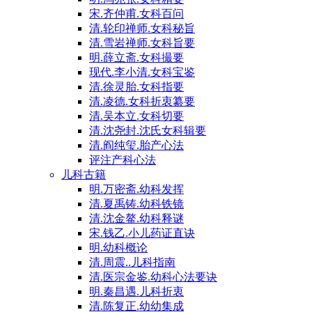
宋.齐仲甫.女科百问
清.轮印禅师.女科秘旨
清.雪岩禅师.女科旨要
明.薛立斋.女科撮要
现代.李小清.女科宝鉴
清.徐灵胎.女科指要
清.凌德.女科折衷纂要
清.吴本立.女科切要
清.沈尧封.沈氏女科辑要
清.阎纯玺.胎产心法
评注产科心法
儿科古籍
明.万密斋.幼科发挥
清.夏禹铸.幼科铁镜
清.沈金鳌.幼科释谜
宋.钱乙.小儿药证直诀
明.幼科概论
清.周震..儿科指南
清.医宗金鉴.幼科心法要诀
明.秦昌遇.儿科折衷
清.陈复正.幼幼集成