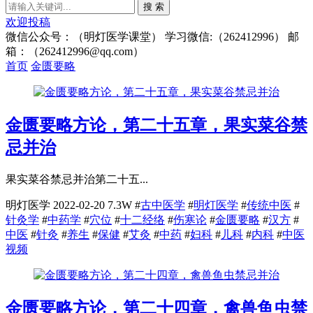
搜 索
欢迎投稿
微信公众号：（明灯医学课堂） 学习微信:（262412996） 邮
箱：（262412996@qq.com）
首页
金匮要略
金匮要略方论，第二十五章，果实菜谷禁
忌并治
果实菜谷禁忌并治第二十五...
明灯医学
2022-02-20
7.3W
#
古中医学
#
明灯医学
#
传统中医
#
针灸学
#
中药学
#
穴位
#
十二经络
#
伤寒论
#
金匮要略
#
汉方
#
中医
#
针灸
#
养生
#
保健
#
艾灸
#
中药
#
妇科
#
儿科
#
内科
#
中医
视频
金匮要略方论，第二十四章，禽兽鱼虫禁