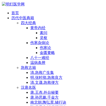
首页
历代中医典籍
四大经典
黄帝内经
素问
灵枢
伤寒杂病论
伤寒论
金匮要略
八十一难经
温病条辨
急救古籍
清.急救广生集
明.张时彻.急救良方
清.文晟.急救便方
汉唐名医
唐.王焘.外台秘要
唐.孙思邈.千金方
南北朝.陶弘景.辅行诀