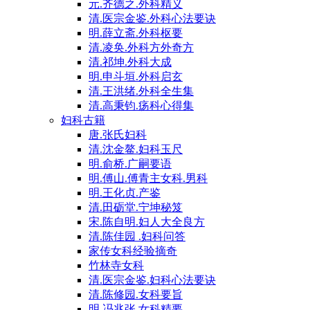
元.齐德之.外科精义
清.医宗金鉴.外科心法要诀
明.薛立斋.外科枢要
清.凌奂.外科方外奇方
清.祁坤.外科大成
明.申斗垣.外科启玄
清.王洪绪.外科全生集
清.高秉钧.疡科心得集
妇科古籍
唐.张氏妇科
清.沈金鳌.妇科玉尺
明.俞桥.广嗣要语
明.傅山.傅青主女科.男科
明.王化贞.产鉴
清.田砺堂.宁坤秘笈
宋.陈自明.妇人大全良方
清.陈佳园 .妇科问答
家传女科经验摘奇
竹林寺女科
清.医宗金鉴.妇科心法要诀
清.陈修园.女科要旨
明.冯兆张.女科精要