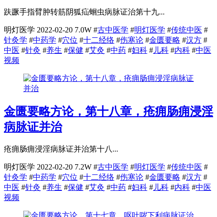
趺蹶手指臂肿转筋阴狐疝蛔虫病脉证治第十九...
明灯医学
2022-02-20
7.0W
#
古中医学
#
明灯医学
#
传统中医
#
针灸学
#
中药学
#
穴位
#
十二经络
#
伤寒论
#
金匮要略
#
汉方
#
中医
#
针灸
#
养生
#
保健
#
艾灸
#
中药
#
妇科
#
儿科
#
内科
#
中医
视频
金匮要略方论，第十八章，疮痈肠痈浸淫
病脉证并治
疮痈肠痈浸淫病脉证并治第十八...
明灯医学
2022-02-20
7.2W
#
古中医学
#
明灯医学
#
传统中医
#
针灸学
#
中药学
#
穴位
#
十二经络
#
伤寒论
#
金匮要略
#
汉方
#
中医
#
针灸
#
养生
#
保健
#
艾灸
#
中药
#
妇科
#
儿科
#
内科
#
中医
视频