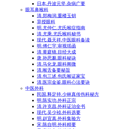
日本.丹波元坚.杂病广要
眼耳鼻喉科
清.郑梅润.重楼玉钥
异授眼科
明.尤仲仁.尤氏喉症指南
清.尤乘.尤氏喉科秘书
现代.聂天祥.中医眼科备读
明.傅仁宇.审视瑶函
清.黄庭镜.目经大成
唐.孙思邈.眼科秘诀
清.马化龙.眼科阐微
清.喉舌备要秘旨
清.包三述.包氏喉证家宝
清.医宗金鉴.眼科心法要诀
中医外科
民国.释定持.少林真传伤科秘方
明.陈实功.外科正宗
清.许克昌.外科证治全书
现代.吴少祯.外科选要
明.赵宜真.外科集验方
宋.陈自明.外科精要