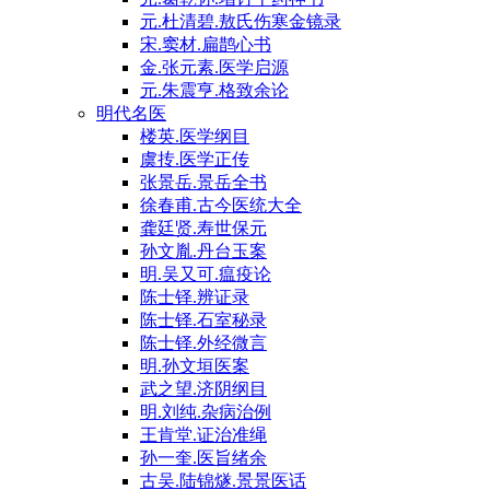
元.杜清碧.敖氏伤寒金镜录
宋.窦材.扁鹊心书
金.张元素.医学启源
元.朱震亨.格致余论
明代名医
楼英.医学纲目
虞抟.医学正传
张景岳.景岳全书
徐春甫.古今医统大全
龚廷贤.寿世保元
孙文胤.丹台玉案
明.吴又可.瘟疫论
陈士铎.辨证录
陈士铎.石室秘录
陈士铎.外经微言
明.孙文垣医案
武之望.济阴纲目
明.刘纯.杂病治例
王肯堂.证治准绳
孙一奎.医旨绪余
古吴.陆锦燧.景景医话