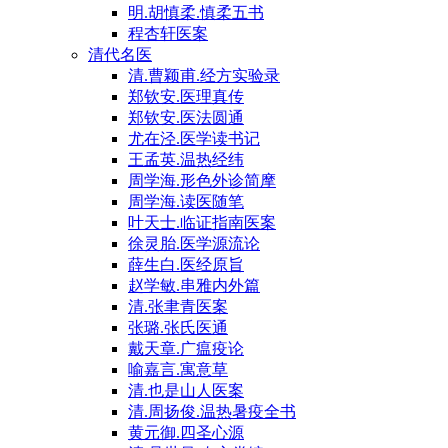
明.胡慎柔.慎柔五书
程杏轩医案
清代名医
清.曹颖甫.经方实验录
郑钦安.医理真传
郑钦安.医法圆通
尤在泾.医学读书记
王孟英.温热经纬
周学海.形色外诊简摩
周学海.读医随笔
叶天士.临证指南医案
徐灵胎.医学源流论
薛生白.医经原旨
赵学敏.串雅内外篇
清.张聿青医案
张璐.张氏医通
戴天章.广瘟疫论
喻嘉言.寓意草
清.也是山人医案
清.周扬俊.温热暑疫全书
黄元御.四圣心源