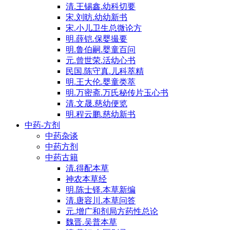
清.王锡鑫.幼科切要
宋.刘昉.幼幼新书
宋.小儿卫生总微论方
明.薛铠.保婴撮要
明.鲁伯嗣.婴童百问
元.曾世荣.活幼心书
民国.陈守真.儿科萃精
明.王大伦.婴童类萃
明.万密斋.万氏秘传片玉心书
清.文晟.慈幼便览
明.程云鹏.慈幼新书
中药-方剂
中药杂谈
中药方剂
中药古籍
清.得配本草
神农本草经
明.陈士铎.本草新编
清.唐容川.本草问答
元.增广和剂局方药性总论
魏晋.吴普本草