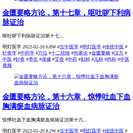
金匮要略方论，第十七章，呕吐哕下利病
脉证治
呕吐哕下利病脉证治第十七...
明灯医学
2022-02-20
6.8W
#
古中医学
#
明灯医学
#
传统中医
#
针灸学
#
中药学
#
穴位
#
十二经络
#
伤寒论
#
金匮要略
#
汉方
#
中医
#
针灸
#
养生
#
保健
#
艾灸
#
中药
#
妇科
#
儿科
#
内科
#
中医
视频
金匮要略方论，第十六章，惊悸吐血下血
胸满瘀血病脉证治
惊悸吐血下血胸满瘀血病脉证治第十六...
明灯医学
2022-02-20
8.2W
#
古中医学
#
明灯医学
#
传统中医
#