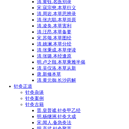
清.黄钰.名医别录
宋.寇宗奭.本草衍义
清.周岩.本草思辨录
清.张志聪.本草崇原
清.凌奂.本草害利
清.汪昂.本草备要
宋.苏颂.本草图经
清.姚澜.本草分经
清.张秉成.本草便读
清.张璐.本经逢原
明.卢之颐.本草乘雅半偈
清.吴仪洛.本草从新
唐.新修本草
清.黄元御.长沙药解
针灸正道
针灸杂谈
针灸案例
针灸古籍
晋.皇普谧.针灸甲乙经
明.杨继洲.针灸大成
宋.闻人.备急灸法
明.高武.针灸聚英