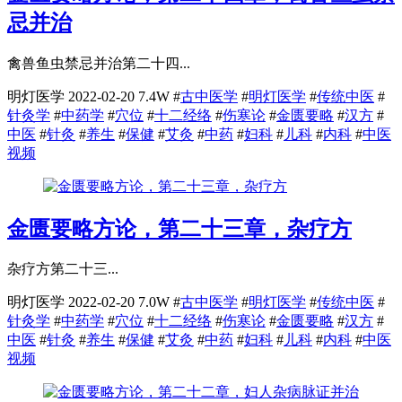
忌并治
禽兽鱼虫禁忌并治第二十四...
明灯医学
2022-02-20
7.4W
#
古中医学
#
明灯医学
#
传统中医
#
针灸学
#
中药学
#
穴位
#
十二经络
#
伤寒论
#
金匮要略
#
汉方
#
中医
#
针灸
#
养生
#
保健
#
艾灸
#
中药
#
妇科
#
儿科
#
内科
#
中医
视频
金匮要略方论，第二十三章，杂疗方
杂疗方第二十三...
明灯医学
2022-02-20
7.0W
#
古中医学
#
明灯医学
#
传统中医
#
针灸学
#
中药学
#
穴位
#
十二经络
#
伤寒论
#
金匮要略
#
汉方
#
中医
#
针灸
#
养生
#
保健
#
艾灸
#
中药
#
妇科
#
儿科
#
内科
#
中医
视频