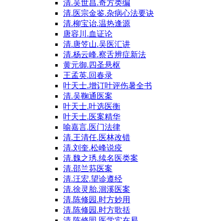
清.吴世昌.奇方类编
清.医宗金鉴.杂病心法要诀
清.柳宝诒.温热逢源
唐容川.血证论
清.唐笠山.吴医汇讲
清.杨云峰.察舌辨症新法
黄元御.四圣悬枢
王孟英.回春录
叶天士.增订叶评伤暑全书
清.吴鞠通医案
叶天士.叶选医衡
叶天士.医案精华
喻嘉言.医门法律
清.王清任.医林改错
清.刘奎.松峰说疫
清.魏之琇.续名医类案
清.邵兰荪医案
清.汪宏.望诊遵经
清.徐灵胎.洄溪医案
清.陈修园.时方妙用
清.陈修园.时方歌括
清.陈修园.医学实在易