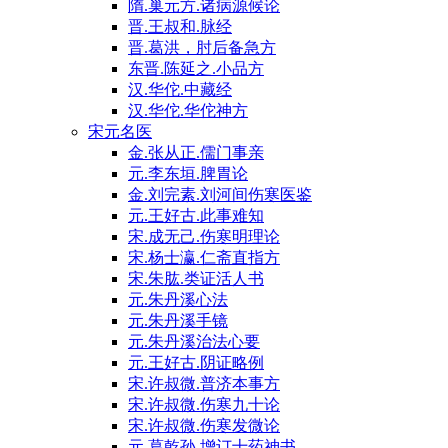
隋.巢元方.诸病源候论
晋.王叔和.脉经
晋.葛洪，肘后备急方
东晋.陈延之.小品方
汉.华佗.中藏经
汉.华佗.华佗神方
宋元名医
金.张从正.儒门事亲
元.李东垣.脾胃论
金.刘完素.刘河间伤寒医鉴
元.王好古.此事难知
宋.成无己.伤寒明理论
宋.杨士瀛.仁斋直指方
宋.朱肱.类证活人书
元.朱丹溪心法
元.朱丹溪手镜
元.朱丹溪治法心要
元.王好古.阴证略例
宋.许叔微.普济本事方
宋.许叔微.伤寒九十论
宋.许叔微.伤寒发微论
元.葛乾孙.增订十药神书