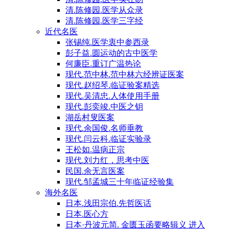
清.陈修园.医学从众录
清.陈修园.医学三字经
近代名医
张锡纯.医学衷中参西录
彭子益.圆运动的古中医学
何廉臣.重订广温热论
现代.范中林.范中林六经辨证医案
现代.赵绍琴.临证验案精选
现代.吴清忠.人体使用手册
现代.彭奕竣.中医之钥
湖岳村叟医案
现代.余国俊.名师垂教
现代.闫云科.临证实验录
王松如.温病正宗
现代.刘力红，思考中医
民国.余无言医案
现代.邹孟城三十年临证经验集
海外名医
日本.浅田宗伯.先哲医话
日本.医心方
日本·丹波元简. 金匮玉函要略辑义 进入