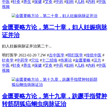
中医
#
针灸
#
养生
#
保健
#
艾灸
#
中药
#
妇科
#
儿科
#
内科
#
中医
视频
金匮要略方论，第二十章，妇人妊娠病脉
证并治
妇人妊娠病脉证并治第二十...
明灯医学
2022-02-20
7.2W
#
古中医学
#
明灯医学
#
传统中医
#
针灸学
#
中药学
#
穴位
#
十二经络
#
伤寒论
#
金匮要略
#
汉方
#
中医
#
针灸
#
养生
#
保健
#
艾灸
#
中药
#
妇科
#
儿科
#
内科
#
中医
视频
金匮要略方论，第十九章，趺蹶手指臂肿
转筋阴狐疝蛔虫病脉证治