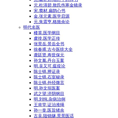
元.杜清碧.敖氏伤寒金镜录
宋.窦材.扁鹊心书
金.张元素.医学启源
元.朱震亨.格致余论
明代名医
楼英.医学纲目
虞抟.医学正传
张景岳.景岳全书
徐春甫.古今医统大全
龚廷贤.寿世保元
孙文胤.丹台玉案
明.吴又可.瘟疫论
陈士铎.辨证录
陈士铎.石室秘录
陈士铎.外经微言
明.孙文垣医案
武之望.济阴纲目
明.刘纯.杂病治例
王肯堂.证治准绳
孙一奎.医旨绪余
古吴.陆锦燧.景景医话