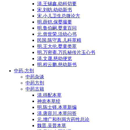
清.王锡鑫.幼科切要
宋.刘昉.幼幼新书
宋.小儿卫生总微论方
明.薛铠.保婴撮要
明.鲁伯嗣.婴童百问
元.曾世荣.活幼心书
民国.陈守真.儿科萃精
明.王大伦.婴童类萃
明.万密斋.万氏秘传片玉心书
清.文晟.慈幼便览
明.程云鹏.慈幼新书
中药-方剂
中药杂谈
中药方剂
中药古籍
清.得配本草
神农本草经
明.陈士铎.本草新编
清.唐容川.本草问答
元.增广和剂局方药性总论
魏晋.吴普本草