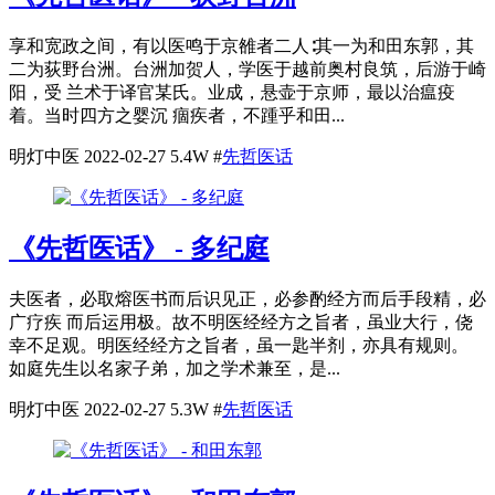
享和宽政之间，有以医鸣于京雒者二人∶其一为和田东郭，其
二为荻野台洲。台洲加贺人，学医于越前奥村良筑，后游于崎
阳，受 兰术于译官某氏。业成，悬壶于京师，最以治瘟疫
着。当时四方之婴沉 痼疾者，不踵乎和田...
明灯中医
2022-02-27
5.4W
#
先哲医话
《先哲医话》 - 多纪庭
夫医者，必取熔医书而后识见正，必参酌经方而后手段精，必
广疗疾 而后运用极。故不明医经经方之旨者，虽业大行，侥
幸不足观。明医经经方之旨者，虽一匙半剂，亦具有规则。
如庭先生以名家子弟，加之学术兼至，是...
明灯中医
2022-02-27
5.3W
#
先哲医话