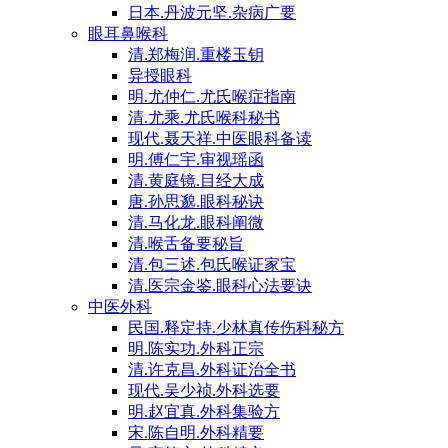
日本.丹波元坚.杂病广要
眼耳鼻喉科
清.郑梅润.重楼玉钥
异授眼科
明.尤仲仁.尤氏喉症指南
清.尤乘.尤氏喉科秘书
现代.聂天祥.中医眼科备读
明.傅仁宇.审视瑶函
清.黄庭镜.目经大成
唐.孙思邈.眼科秘诀
清.马化龙.眼科阐微
清.喉舌备要秘旨
清.包三述.包氏喉证家宝
清.医宗金鉴.眼科心法要诀
中医外科
民国.释定持.少林真传伤科秘方
明.陈实功.外科正宗
清.许克昌.外科证治全书
现代.吴少祯.外科选要
明.赵宜真.外科集验方
宋.陈自明.外科精要