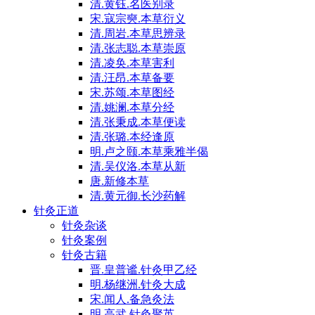
清.黄钰.名医别录
宋.寇宗奭.本草衍义
清.周岩.本草思辨录
清.张志聪.本草崇原
清.凌奂.本草害利
清.汪昂.本草备要
宋.苏颂.本草图经
清.姚澜.本草分经
清.张秉成.本草便读
清.张璐.本经逢原
明.卢之颐.本草乘雅半偈
清.吴仪洛.本草从新
唐.新修本草
清.黄元御.长沙药解
针灸正道
针灸杂谈
针灸案例
针灸古籍
晋.皇普谧.针灸甲乙经
明.杨继洲.针灸大成
宋.闻人.备急灸法
明.高武.针灸聚英