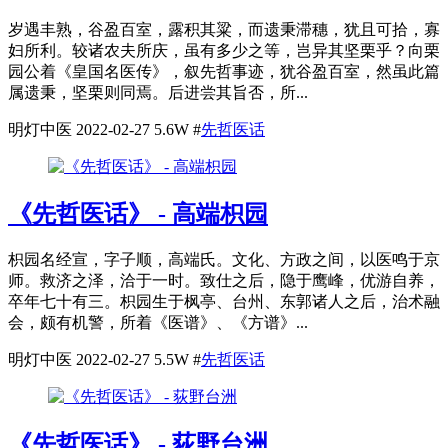
岁遇丰熟，谷盈百室，露积其粱，而遗秉滞穗，犹且可拾，寡
妇所利。较诸农夫所庆，虽有多少之等，岂异其坚栗乎？向栗
园公着《皇国名医传》，叙先哲事迹，犹谷盈百室，然虽此篇
属遗秉，坚栗则同焉。后进尝其旨否，所...
明灯中医
2022-02-27
5.6W
#
先哲医话
《先哲医话》 - 高端枳园
枳园名经宣，字子顺，高端氏。文化、方政之间，以医鸣于京
师。救济之泽，洽于一时。致仕之后，隐于鹰峰，优游自养，
卒年七十有三。枳园生于枫亭、台州、东郭诸人之后，治术融
会，颇有机警，所着《医谱》、《方谱》...
明灯中医
2022-02-27
5.5W
#
先哲医话
《先哲医话》 - 荻野台洲