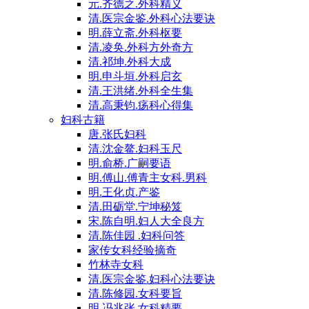
元.齐德之.外科精义
清.医宗金鉴.外科心法要诀
明.薛立斋.外科枢要
清.凌奂.外科方外奇方
清.祁坤.外科大成
明.申斗垣.外科启玄
清.王洪绪.外科全生集
清.高秉钧.疡科心得集
妇科古籍
唐.张氏妇科
清.沈金鳌.妇科玉尺
明.俞桥.广嗣要语
明.傅山.傅青主女科.男科
明.王化贞.产鉴
清.田砺堂.宁坤秘笈
宋.陈自明.妇人大全良方
清.陈佳园 .妇科问答
家传女科经验摘奇
竹林寺女科
清.医宗金鉴.妇科心法要诀
清.陈修园.女科要旨
明.冯兆张.女科精要