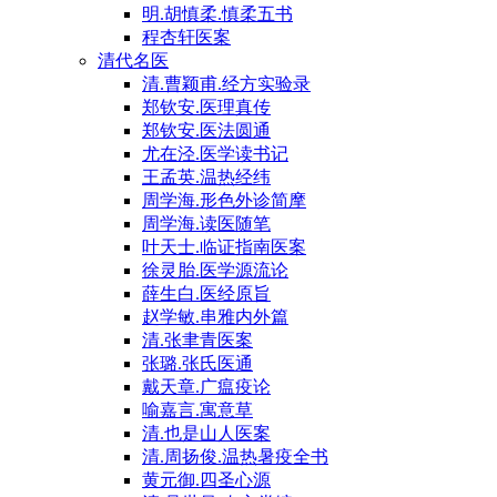
明.胡慎柔.慎柔五书
程杏轩医案
清代名医
清.曹颖甫.经方实验录
郑钦安.医理真传
郑钦安.医法圆通
尤在泾.医学读书记
王孟英.温热经纬
周学海.形色外诊简摩
周学海.读医随笔
叶天士.临证指南医案
徐灵胎.医学源流论
薛生白.医经原旨
赵学敏.串雅内外篇
清.张聿青医案
张璐.张氏医通
戴天章.广瘟疫论
喻嘉言.寓意草
清.也是山人医案
清.周扬俊.温热暑疫全书
黄元御.四圣心源