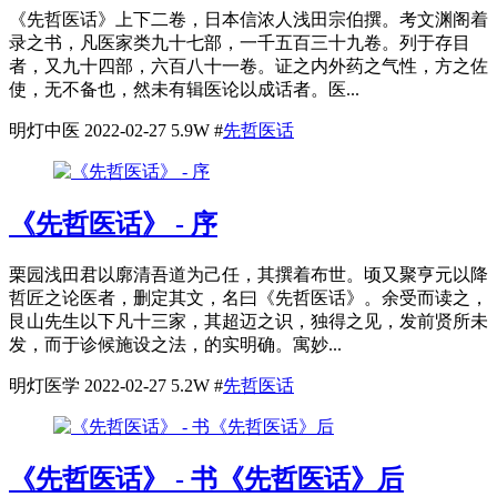
《先哲医话》上下二卷，日本信浓人浅田宗伯撰。考文渊阁着
录之书，凡医家类九十七部，一千五百三十九卷。列于存目
者，又九十四部，六百八十一卷。证之内外药之气性，方之佐
使，无不备也，然未有辑医论以成话者。医...
明灯中医
2022-02-27
5.9W
#
先哲医话
《先哲医话》 - 序
栗园浅田君以廓清吾道为己任，其撰着布世。顷又聚亨元以降
哲匠之论医者，删定其文，名曰《先哲医话》。余受而读之，
艮山先生以下凡十三家，其超迈之识，独得之见，发前贤所未
发，而于诊候施设之法，的实明确。寓妙...
明灯医学
2022-02-27
5.2W
#
先哲医话
《先哲医话》 - 书《先哲医话》后