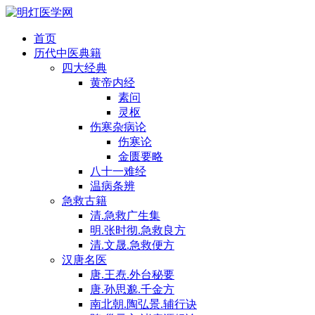
首页
历代中医典籍
四大经典
黄帝内经
素问
灵枢
伤寒杂病论
伤寒论
金匮要略
八十一难经
温病条辨
急救古籍
清.急救广生集
明.张时彻.急救良方
清.文晟.急救便方
汉唐名医
唐.王焘.外台秘要
唐.孙思邈.千金方
南北朝.陶弘景.辅行诀