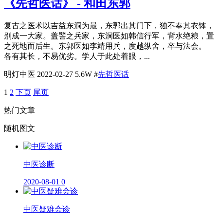
《先哲医话》 - 和田东郭
复古之医术以吉益东洞为最，东郭出其门下，独不奉其衣钵，
别成一大家。盖譬之兵家，东洞医如韩信行军，背水绝粮，置
之死地而后生。东郭医如李靖用兵，度越纵舍，卒与法会。
各有其长，不易优劣。学人于此处着眼，...
明灯中医
2022-02-27
5.6W
#
先哲医话
1
2
下页
尾页
热门文章
随机图文
​中医诊断
2020-08-01
0
中医疑难会诊