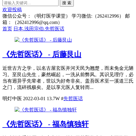
搜 索
欢迎投稿
微信公众号：（明灯医学课堂） 学习微信:（262412996） 邮
箱：（262412996@qq.com）
首页
日本.浅田宗伯.先哲医话
《先哲医话》 - 后藤艮山
近世古方之学，以名古屋玄医并河天民为翘楚，而未免金元陋
习。至艮山先生，豪然崛起，一洗从前弊风。其识见理疗，必
当有迥异乎先辈者，世以为好奇非矣。盖吾医术至一溪道三氏
之门，流碎残极矣。是以享元医人复转而...
明灯中医
2022-03-01
13.7W
#
先哲医话
《先哲医话》 - 福岛慎独轩