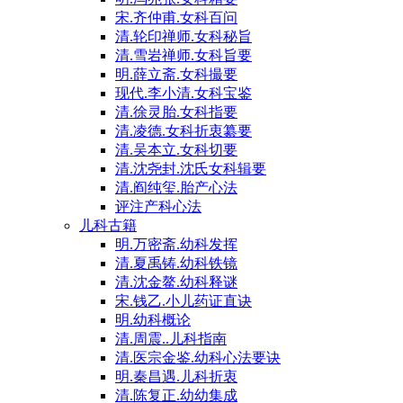
宋.齐仲甫.女科百问
清.轮印禅师.女科秘旨
清.雪岩禅师.女科旨要
明.薛立斋.女科撮要
现代.李小清.女科宝鉴
清.徐灵胎.女科指要
清.凌德.女科折衷纂要
清.吴本立.女科切要
清.沈尧封.沈氏女科辑要
清.阎纯玺.胎产心法
评注产科心法
儿科古籍
明.万密斋.幼科发挥
清.夏禹铸.幼科铁镜
清.沈金鳌.幼科释谜
宋.钱乙.小儿药证直诀
明.幼科概论
清.周震..儿科指南
清.医宗金鉴.幼科心法要诀
明.秦昌遇.儿科折衷
清.陈复正.幼幼集成