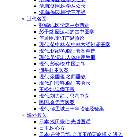
清.陈修园.医学从众录
清.陈修园.医学三字经
近代名医
张锡纯.医学衷中参西录
彭子益.圆运动的古中医学
何廉臣.重订广温热论
现代.范中林.范中林六经辨证医案
现代.赵绍琴.临证验案精选
现代.吴清忠.人体使用手册
现代.彭奕竣.中医之钥
湖岳村叟医案
现代.余国俊.名师垂教
现代.闫云科.临证实验录
王松如.温病正宗
现代.刘力红，思考中医
民国.余无言医案
现代.邹孟城三十年临证经验集
海外名医
日本.浅田宗伯.先哲医话
日本.医心方
日本·丹波元简. 金匮玉函要略辑义 进入