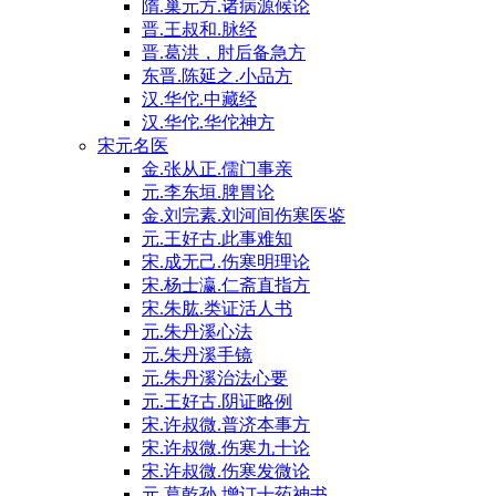
隋.巢元方.诸病源候论
晋.王叔和.脉经
晋.葛洪，肘后备急方
东晋.陈延之.小品方
汉.华佗.中藏经
汉.华佗.华佗神方
宋元名医
金.张从正.儒门事亲
元.李东垣.脾胃论
金.刘完素.刘河间伤寒医鉴
元.王好古.此事难知
宋.成无己.伤寒明理论
宋.杨士瀛.仁斋直指方
宋.朱肱.类证活人书
元.朱丹溪心法
元.朱丹溪手镜
元.朱丹溪治法心要
元.王好古.阴证略例
宋.许叔微.普济本事方
宋.许叔微.伤寒九十论
宋.许叔微.伤寒发微论
元.葛乾孙.增订十药神书