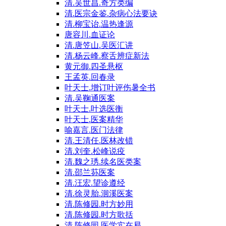
清.吴世昌.奇方类编
清.医宗金鉴.杂病心法要诀
清.柳宝诒.温热逢源
唐容川.血证论
清.唐笠山.吴医汇讲
清.杨云峰.察舌辨症新法
黄元御.四圣悬枢
王孟英.回春录
叶天士.增订叶评伤暑全书
清.吴鞠通医案
叶天士.叶选医衡
叶天士.医案精华
喻嘉言.医门法律
清.王清任.医林改错
清.刘奎.松峰说疫
清.魏之琇.续名医类案
清.邵兰荪医案
清.汪宏.望诊遵经
清.徐灵胎.洄溪医案
清.陈修园.时方妙用
清.陈修园.时方歌括
清.陈修园.医学实在易