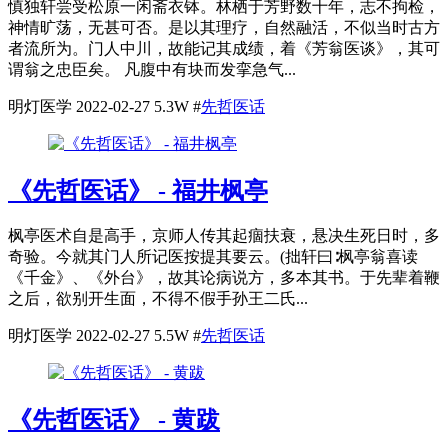
慎独轩尝受松原一闲斋衣钵。林栖于芳野数十年，志不拘检，
神情旷荡，无甚可否。是以其理疗，自然融活，不似当时古方
者流所为。门人中川，故能记其成绩，着《芳翁医谈》，其可
谓翁之忠臣矣。 凡腹中有块而发挛急气...
明灯医学
2022-02-27
5.3W
#
先哲医话
《先哲医话》 - 福井枫亭
枫亭医术自是高手，京师人传其起痼扶衰，悬决生死日时，多
奇验。今就其门人所记医按提其要云。(拙轩曰∶枫亭翁喜读
《千金》、《外台》，故其论病说方，多本其书。于先辈着鞭
之后，欲别开生面，不得不假手孙王二氏...
明灯医学
2022-02-27
5.5W
#
先哲医话
《先哲医话》 - 黄跋