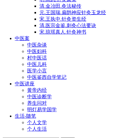
清.金冶田.灸法秘传
元.王国瑞.扁鹊神应针灸玉龙经
宋.王执中.针灸资生经
清.医宗金鉴.刺灸心法要诀
宋.琼瑶真人.针灸神书
中医案
中医杂谈
中医妇科
村中医话
中医儿科
医学小言
中医鉴西自学笔记
中医讲座
黄帝内经
中医诊断学
养生问对
明灯易学国学
生活-随笔
个人文学
个人生活