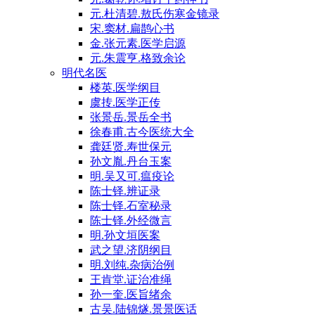
元.杜清碧.敖氏伤寒金镜录
宋.窦材.扁鹊心书
金.张元素.医学启源
元.朱震亨.格致余论
明代名医
楼英.医学纲目
虞抟.医学正传
张景岳.景岳全书
徐春甫.古今医统大全
龚廷贤.寿世保元
孙文胤.丹台玉案
明.吴又可.瘟疫论
陈士铎.辨证录
陈士铎.石室秘录
陈士铎.外经微言
明.孙文垣医案
武之望.济阴纲目
明.刘纯.杂病治例
王肯堂.证治准绳
孙一奎.医旨绪余
古吴.陆锦燧.景景医话