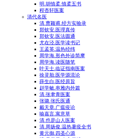
明.胡慎柔.慎柔五书
程杏轩医案
清代名医
清.曹颖甫.经方实验录
郑钦安.医理真传
郑钦安.医法圆通
尤在泾.医学读书记
王孟英.温热经纬
周学海.形色外诊简摩
周学海.读医随笔
叶天士.临证指南医案
徐灵胎.医学源流论
薛生白.医经原旨
赵学敏.串雅内外篇
清.张聿青医案
张璐.张氏医通
戴天章.广瘟疫论
喻嘉言.寓意草
清.也是山人医案
清.周扬俊.温热暑疫全书
黄元御.四圣心源