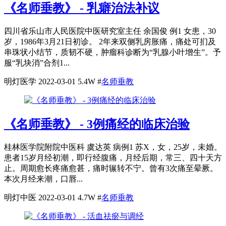
《名师垂教》 - 乳癖治法补议
四川省乐山市人民医院中医研究室主任 余国俊 例1 女患，30
岁，1986年3月21日初诊。 2年来双侧乳房胀痛，痛处可扪及
串珠状小结节，质韧不硬，肿瘤科诊断为“乳腺小叶增生”。予
服“乳块消”合剂1...
明灯医学
2022-03-01
5.4W
#
名师垂教
《名师垂教》 - 3例痛经的临床治验
桂林医学院附院中医科 虞达英 病例1 苏X，女，25岁，未婚。
患者15岁月经初潮，即行经腹痛，月经后期，常三、四十天方
止。周期愈长疼痛愈甚，痛时辗转不宁。曾有3次痛至晕厥。
本次月经来潮，口唇...
明灯中医
2022-03-01
4.7W
#
名师垂教