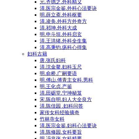
元.齐德之.外科精义
清.医宗金鉴.外科心法要诀
明.薛立斋.外科枢要
清.凌奂.外科方外奇方
清.祁坤.外科大成
明.申斗垣.外科启玄
清.王洪绪.外科全生集
清.高秉钧.疡科心得集
妇科古籍
唐.张氏妇科
清.沈金鳌.妇科玉尺
明.俞桥.广嗣要语
明.傅山.傅青主女科.男科
明.王化贞.产鉴
清.田砺堂.宁坤秘笈
宋.陈自明.妇人大全良方
清.陈佳园 .妇科问答
家传女科经验摘奇
竹林寺女科
清.医宗金鉴.妇科心法要诀
清.陈修园.女科要旨
明.冯兆张.女科精要