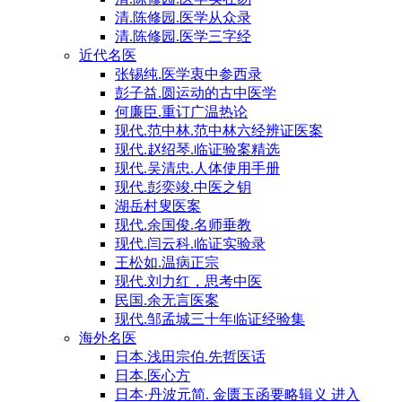
清.陈修园.医学从众录
清.陈修园.医学三字经
近代名医
张锡纯.医学衷中参西录
彭子益.圆运动的古中医学
何廉臣.重订广温热论
现代.范中林.范中林六经辨证医案
现代.赵绍琴.临证验案精选
现代.吴清忠.人体使用手册
现代.彭奕竣.中医之钥
湖岳村叟医案
现代.余国俊.名师垂教
现代.闫云科.临证实验录
王松如.温病正宗
现代.刘力红，思考中医
民国.余无言医案
现代.邹孟城三十年临证经验集
海外名医
日本.浅田宗伯.先哲医话
日本.医心方
日本·丹波元简. 金匮玉函要略辑义 进入