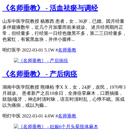
《名师垂教》 - 活血祛瘀与调经
山东中医学院教授 杨雅西 患者，女，36岁，已婚。因月经量
多伴腹痛数年，近几个月加重而前来就诊。 述月经周期尚正
常，但经量多，行经第一日经色微黑不多，第二三日经量多，
色紫红，有紫黑血块，并伴小腹疼...
明灯医学
2022-03-01
5.1W
#
名师垂教
《名师垂教》 - 产后病痉
湖南中医学院教授 熊继柏 李X X，女，24岁，农民，1970年3
月就诊。 患者新产之后10余日，全身痉挛麻木，口唇抽搐，
鼓颔(嗑牙 ，神志时清时昧，语言时清时乱，心悸不眠。医或
以为痛病，或以为癫...
明灯中医
2022-03-01
4.6W
#
名师垂教