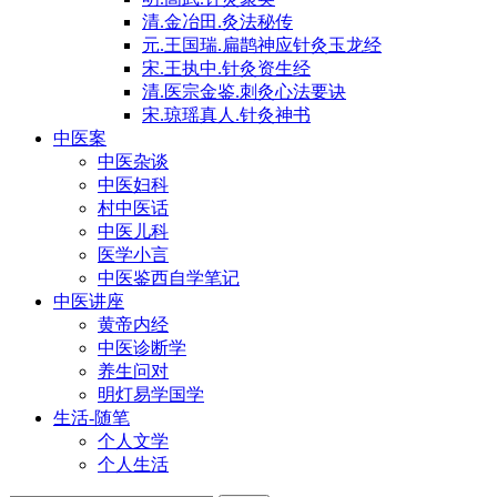
清.金冶田.灸法秘传
元.王国瑞.扁鹊神应针灸玉龙经
宋.王执中.针灸资生经
清.医宗金鉴.刺灸心法要诀
宋.琼瑶真人.针灸神书
中医案
中医杂谈
中医妇科
村中医话
中医儿科
医学小言
中医鉴西自学笔记
中医讲座
黄帝内经
中医诊断学
养生问对
明灯易学国学
生活-随笔
个人文学
个人生活