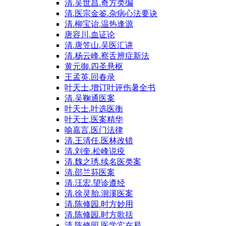
清.吴世昌.奇方类编
清.医宗金鉴.杂病心法要诀
清.柳宝诒.温热逢源
唐容川.血证论
清.唐笠山.吴医汇讲
清.杨云峰.察舌辨症新法
黄元御.四圣悬枢
王孟英.回春录
叶天士.增订叶评伤暑全书
清.吴鞠通医案
叶天士.叶选医衡
叶天士.医案精华
喻嘉言.医门法律
清.王清任.医林改错
清.刘奎.松峰说疫
清.魏之琇.续名医类案
清.邵兰荪医案
清.汪宏.望诊遵经
清.徐灵胎.洄溪医案
清.陈修园.时方妙用
清.陈修园.时方歌括
清.陈修园.医学实在易