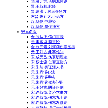
隋.巢元方.诸病源候论
晋.王叔和.脉经
晋.葛洪，肘后备急方
东晋.陈延之.小品方
汉.华佗.中藏经
汉.华佗.华佗神方
宋元名医
金.张从正.儒门事亲
元.李东垣.脾胃论
金.刘完素.刘河间伤寒医鉴
元.王好古.此事难知
宋.成无己.伤寒明理论
宋.杨士瀛.仁斋直指方
宋.朱肱.类证活人书
元.朱丹溪心法
元.朱丹溪手镜
元.朱丹溪治法心要
元.王好古.阴证略例
宋.许叔微.普济本事方
宋.许叔微.伤寒九十论
宋.许叔微.伤寒发微论
元.葛乾孙.增订十药神书