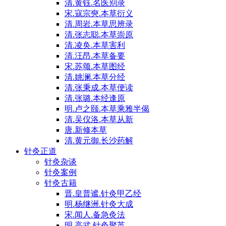
清.黄钰.名医别录
宋.寇宗奭.本草衍义
清.周岩.本草思辨录
清.张志聪.本草崇原
清.凌奂.本草害利
清.汪昂.本草备要
宋.苏颂.本草图经
清.姚澜.本草分经
清.张秉成.本草便读
清.张璐.本经逢原
明.卢之颐.本草乘雅半偈
清.吴仪洛.本草从新
唐.新修本草
清.黄元御.长沙药解
针灸正道
针灸杂谈
针灸案例
针灸古籍
晋.皇普谧.针灸甲乙经
明.杨继洲.针灸大成
宋.闻人.备急灸法
明.高武.针灸聚英