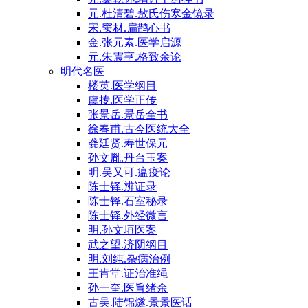
元.杜清碧.敖氏伤寒金镜录
宋.窦材.扁鹊心书
金.张元素.医学启源
元.朱震亨.格致余论
明代名医
楼英.医学纲目
虞抟.医学正传
张景岳.景岳全书
徐春甫.古今医统大全
龚廷贤.寿世保元
孙文胤.丹台玉案
明.吴又可.瘟疫论
陈士铎.辨证录
陈士铎.石室秘录
陈士铎.外经微言
明.孙文垣医案
武之望.济阴纲目
明.刘纯.杂病治例
王肯堂.证治准绳
孙一奎.医旨绪余
古吴.陆锦燧.景景医话