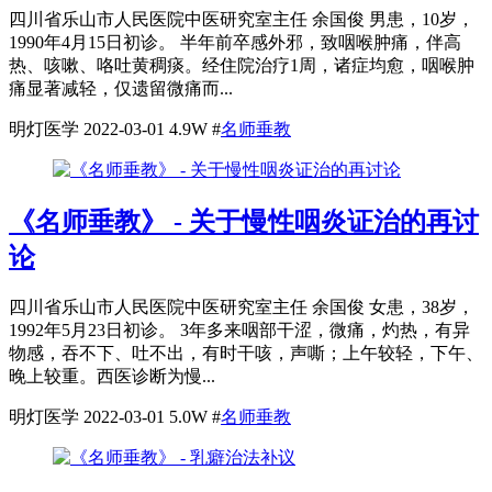
四川省乐山市人民医院中医研究室主任 余国俊 男患，10岁，
1990年4月15日初诊。 半年前卒感外邪，致咽喉肿痛，伴高
热、咳嗽、咯吐黄稠痰。经住院治疗1周，诸症均愈，咽喉肿
痛显著减轻，仅遗留微痛而...
明灯医学
2022-03-01
4.9W
#
名师垂教
《名师垂教》 - 关于慢性咽炎证治的再讨
论
四川省乐山市人民医院中医研究室主任 余国俊 女患，38岁，
1992年5月23日初诊。 3年多来咽部干涩，微痛，灼热，有异
物感，吞不下、吐不出，有时干咳，声嘶；上午较轻，下午、
晚上较重。西医诊断为慢...
明灯医学
2022-03-01
5.0W
#
名师垂教