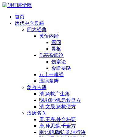
首页
历代中医典籍
四大经典
黄帝内经
素问
灵枢
伤寒杂病论
伤寒论
金匮要略
八十一难经
温病条辨
急救古籍
清.急救广生集
明.张时彻.急救良方
清.文晟.急救便方
汉唐名医
唐.王焘.外台秘要
唐.孙思邈.千金方
南北朝.陶弘景.辅行诀