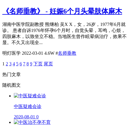
《名师垂教》 - 妊娠6个月头晕肢体麻木
湖南中医学院副教授 熊继柏 吴X X，女，26岁，1977年6月就
诊。 患者自诉1976年怀孕6个月时，自觉头晕，耳鸣，心烦，
四肢麻木，以致坐立不稳。当地医生曾作眩晕病治疗，效果不
显。不久又出现全...
明灯医学
2022-03-01
4.6W
#
名师垂教
1
2
3
4
5
6
7
8
9
下页
尾页
热门文章
随机图文
中医疑难会诊
2020-08-01
0