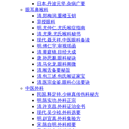
日本.丹波元坚.杂病广要
眼耳鼻喉科
清.郑梅润.重楼玉钥
异授眼科
明.尤仲仁.尤氏喉症指南
清.尤乘.尤氏喉科秘书
现代.聂天祥.中医眼科备读
明.傅仁宇.审视瑶函
清.黄庭镜.目经大成
唐.孙思邈.眼科秘诀
清.马化龙.眼科阐微
清.喉舌备要秘旨
清.包三述.包氏喉证家宝
清.医宗金鉴.眼科心法要诀
中医外科
民国.释定持.少林真传伤科秘方
明.陈实功.外科正宗
清.许克昌.外科证治全书
现代.吴少祯.外科选要
明.赵宜真.外科集验方
宋.陈自明.外科精要