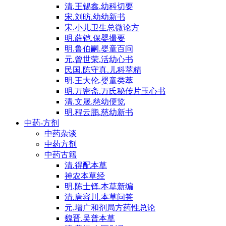
清.王锡鑫.幼科切要
宋.刘昉.幼幼新书
宋.小儿卫生总微论方
明.薛铠.保婴撮要
明.鲁伯嗣.婴童百问
元.曾世荣.活幼心书
民国.陈守真.儿科萃精
明.王大伦.婴童类萃
明.万密斋.万氏秘传片玉心书
清.文晟.慈幼便览
明.程云鹏.慈幼新书
中药-方剂
中药杂谈
中药方剂
中药古籍
清.得配本草
神农本草经
明.陈士铎.本草新编
清.唐容川.本草问答
元.增广和剂局方药性总论
魏晋.吴普本草