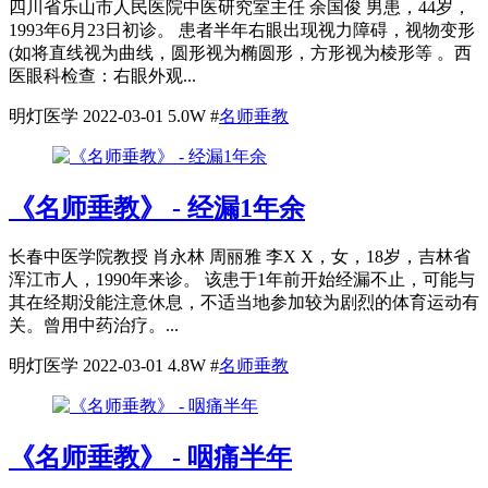
四川省乐山市人民医院中医研究室主任 余国俊 男患，44岁，
1993年6月23日初诊。 患者半年右眼出现视力障碍，视物变形
(如将直线视为曲线，圆形视为椭圆形，方形视为棱形等 。西
医眼科检查：右眼外观...
明灯医学
2022-03-01
5.0W
#
名师垂教
《名师垂教》 - 经漏1年余
长春中医学院教授 肖永林 周丽雅 李X X，女，18岁，吉林省
浑江市人，1990年来诊。 该患于1年前开始经漏不止，可能与
其在经期没能注意休息，不适当地参加较为剧烈的体育运动有
关。曾用中药治疗。...
明灯医学
2022-03-01
4.8W
#
名师垂教
《名师垂教》 - 咽痛半年