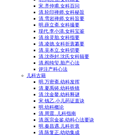
宋.齐仲甫.女科百问
清.轮印禅师.女科秘旨
清.雪岩禅师.女科旨要
明.薛立斋.女科撮要
现代.李小清.女科宝鉴
清.徐灵胎.女科指要
清.凌德.女科折衷纂要
清.吴本立.女科切要
清.沈尧封.沈氏女科辑要
清.阎纯玺.胎产心法
评注产科心法
儿科古籍
明.万密斋.幼科发挥
清.夏禹铸.幼科铁镜
清.沈金鳌.幼科释谜
宋.钱乙.小儿药证直诀
明.幼科概论
清.周震..儿科指南
清.医宗金鉴.幼科心法要诀
明.秦昌遇.儿科折衷
清.陈复正.幼幼集成