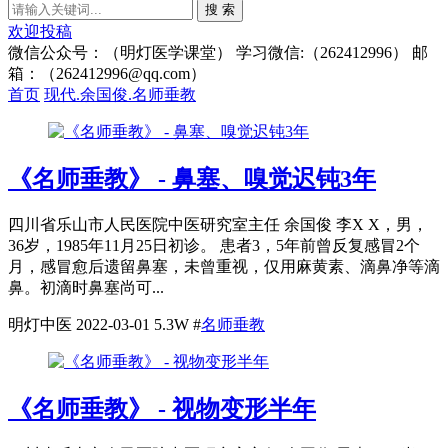
搜 索
欢迎投稿
微信公众号：（明灯医学课堂） 学习微信:（262412996） 邮
箱：（262412996@qq.com）
首页
现代.余国俊.名师垂教
《名师垂教》 - 鼻塞、嗅觉迟钝3年
四川省乐山市人民医院中医研究室主任 余国俊 李X X，男，
36岁，1985年11月25日初诊。 患者3，5年前曾反复感冒2个
月，感冒愈后遗留鼻塞，未曾重视，仅用麻黄素、滴鼻净等滴
鼻。初滴时鼻塞尚可...
明灯中医
2022-03-01
5.3W
#
名师垂教
《名师垂教》 - 视物变形半年