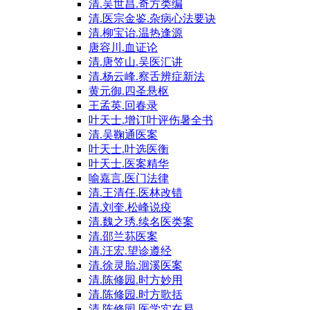
清.吴世昌.奇方类编
清.医宗金鉴.杂病心法要诀
清.柳宝诒.温热逢源
唐容川.血证论
清.唐笠山.吴医汇讲
清.杨云峰.察舌辨症新法
黄元御.四圣悬枢
王孟英.回春录
叶天士.增订叶评伤暑全书
清.吴鞠通医案
叶天士.叶选医衡
叶天士.医案精华
喻嘉言.医门法律
清.王清任.医林改错
清.刘奎.松峰说疫
清.魏之琇.续名医类案
清.邵兰荪医案
清.汪宏.望诊遵经
清.徐灵胎.洄溪医案
清.陈修园.时方妙用
清.陈修园.时方歌括
清.陈修园.医学实在易