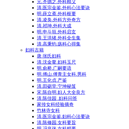
元.齐德之.外科精义
清.医宗金鉴.外科心法要诀
明.薛立斋.外科枢要
清.凌奂.外科方外奇方
清.祁坤.外科大成
明.申斗垣.外科启玄
清.王洪绪.外科全生集
清.高秉钧.疡科心得集
妇科古籍
唐.张氏妇科
清.沈金鳌.妇科玉尺
明.俞桥.广嗣要语
明.傅山.傅青主女科.男科
明.王化贞.产鉴
清.田砺堂.宁坤秘笈
宋.陈自明.妇人大全良方
清.陈佳园 .妇科问答
家传女科经验摘奇
竹林寺女科
清.医宗金鉴.妇科心法要诀
清.陈修园.女科要旨
明.冯兆张.女科精要