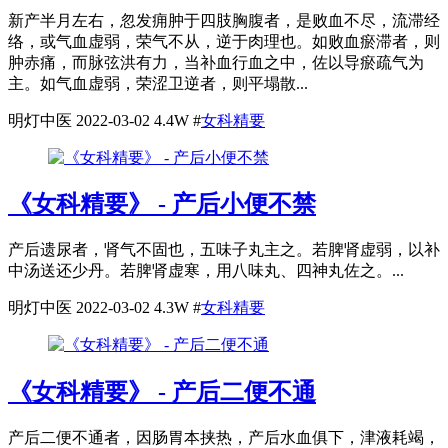
新产半月左右，忽发痈肿于四肢胸腹者，是败血不尽，流滞经
络，或气血虚弱，荣气不从，逆于肉理也。如败血瘀滞者，则
肿赤痛，而脉弦洪有力，当补血行血之中，佐以导瘀疏气为
主。如气血虚弱，荣涩卫逆者，则平塌散...
明灯中医
2022-03-02
4.4W
#
女科精要
《女科精要》 - 产后小便不禁
产后遗尿者，肾气不固也，五味子丸主之。若脾肾虚弱，以补
中汤送还少丹。若脾肾虚寒，用八味丸、四神丸佐之。...
明灯中医
2022-03-02
4.3W
#
女科精要
《女科精要》 - 产后二便不通
产后二便不通者，因肠胃本挟热，产后水血俱下，津液耗竭，