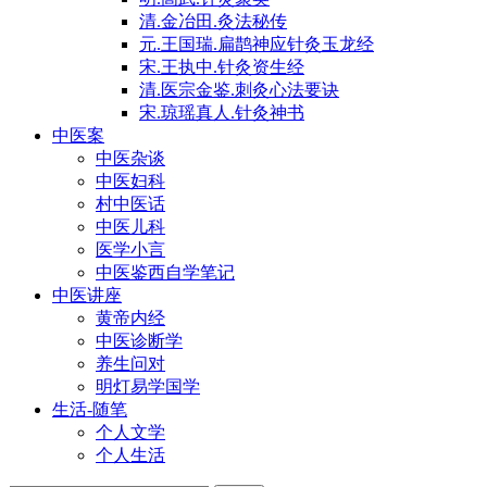
清.金冶田.灸法秘传
元.王国瑞.扁鹊神应针灸玉龙经
宋.王执中.针灸资生经
清.医宗金鉴.刺灸心法要诀
宋.琼瑶真人.针灸神书
中医案
中医杂谈
中医妇科
村中医话
中医儿科
医学小言
中医鉴西自学笔记
中医讲座
黄帝内经
中医诊断学
养生问对
明灯易学国学
生活-随笔
个人文学
个人生活