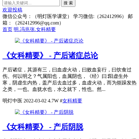
搜 索
欢迎投稿
微信公众号：（明灯医学课堂） 学习微信:（262412996） 邮
箱：（262412996@qq.com）
首页
明.冯兆张.女科精要
《女科精要》 - 产后诸症总论
产后诸症，其源有三，曰血虚火动，曰败血妄行，曰饮食过
伤。何以明之？气属阳也，血属阴也，《经》曰∶阳虚生外
寒，阴虚生内热，盖产后去血过多，血虚火动，而为烦躁发热
之类，一也。血犹水也，水之就下，性也。然...
明灯中医
2022-03-02
4.7W
#
女科精要
《女科精要》 - 产后阴脱