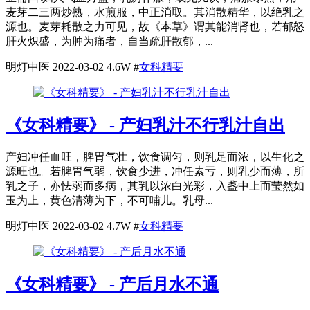
麦芽二三两炒熟，水煎服，中正消取。其消散精华，以绝乳之
源也。麦芽耗散之力可见，故《本草》谓其能消肾也，若郁怒
肝火炽盛，为肿为痛者，自当疏肝散郁，...
明灯中医
2022-03-02
4.6W
#
女科精要
《女科精要》 - 产妇乳汁不行乳汁自出
产妇冲任血旺，脾胃气壮，饮食调匀，则乳足而浓，以生化之
源旺也。若脾胃气弱，饮食少进，冲任素亏，则乳少而薄，所
乳之子，亦怯弱而多病，其乳以浓白光彩，入盏中上而莹然如
玉为上，黄色清薄为下，不可哺儿。乳母...
明灯中医
2022-03-02
4.7W
#
女科精要
《女科精要》 - 产后月水不通