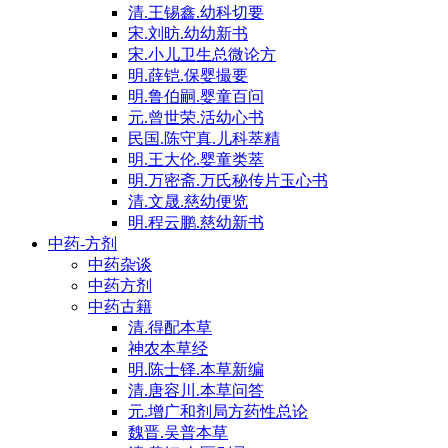
清.王锡鑫.幼科切要
宋.刘昉.幼幼新书
宋.小儿卫生总微论方
明.薛铠.保婴撮要
明.鲁伯嗣.婴童百问
元.曾世荣.活幼心书
民国.陈守真.儿科萃精
明.王大伦.婴童类萃
明.万密斋.万氏秘传片玉心书
清.文晟.慈幼便览
明.程云鹏.慈幼新书
中药-方剂
中药杂谈
中药方剂
中药古籍
清.得配本草
神农本草经
明.陈士铎.本草新编
清.唐容川.本草问答
元.增广和剂局方药性总论
魏晋.吴普本草