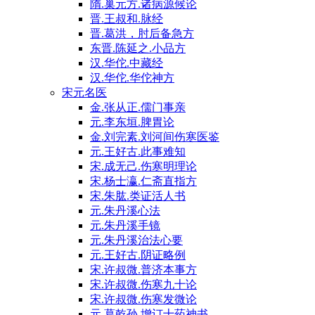
隋.巢元方.诸病源候论
晋.王叔和.脉经
晋.葛洪，肘后备急方
东晋.陈延之.小品方
汉.华佗.中藏经
汉.华佗.华佗神方
宋元名医
金.张从正.儒门事亲
元.李东垣.脾胃论
金.刘完素.刘河间伤寒医鉴
元.王好古.此事难知
宋.成无己.伤寒明理论
宋.杨士瀛.仁斋直指方
宋.朱肱.类证活人书
元.朱丹溪心法
元.朱丹溪手镜
元.朱丹溪治法心要
元.王好古.阴证略例
宋.许叔微.普济本事方
宋.许叔微.伤寒九十论
宋.许叔微.伤寒发微论
元.葛乾孙.增订十药神书