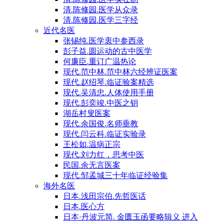
清.陈修园.医学从众录
清.陈修园.医学三字经
近代名医
张锡纯.医学衷中参西录
彭子益.圆运动的古中医学
何廉臣.重订广温热论
现代.范中林.范中林六经辨证医案
现代.赵绍琴.临证验案精选
现代.吴清忠.人体使用手册
现代.彭奕竣.中医之钥
湖岳村叟医案
现代.余国俊.名师垂教
现代.闫云科.临证实验录
王松如.温病正宗
现代.刘力红，思考中医
民国.余无言医案
现代.邹孟城三十年临证经验集
海外名医
日本.浅田宗伯.先哲医话
日本.医心方
日本·丹波元简. 金匮玉函要略辑义 进入