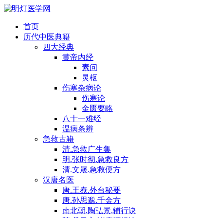
首页
历代中医典籍
四大经典
黄帝内经
素问
灵枢
伤寒杂病论
伤寒论
金匮要略
八十一难经
温病条辨
急救古籍
清.急救广生集
明.张时彻.急救良方
清.文晟.急救便方
汉唐名医
唐.王焘.外台秘要
唐.孙思邈.千金方
南北朝.陶弘景.辅行诀