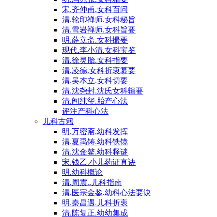
宋.齐仲甫.女科百问
清.轮印禅师.女科秘旨
清.雪岩禅师.女科旨要
明.薛立斋.女科撮要
现代.李小清.女科宝鉴
清.徐灵胎.女科指要
清.凌德.女科折衷纂要
清.吴本立.女科切要
清.沈尧封.沈氏女科辑要
清.阎纯玺.胎产心法
评注产科心法
儿科古籍
明.万密斋.幼科发挥
清.夏禹铸.幼科铁镜
清.沈金鳌.幼科释谜
宋.钱乙.小儿药证直诀
明.幼科概论
清.周震..儿科指南
清.医宗金鉴.幼科心法要诀
明.秦昌遇.儿科折衷
清.陈复正.幼幼集成