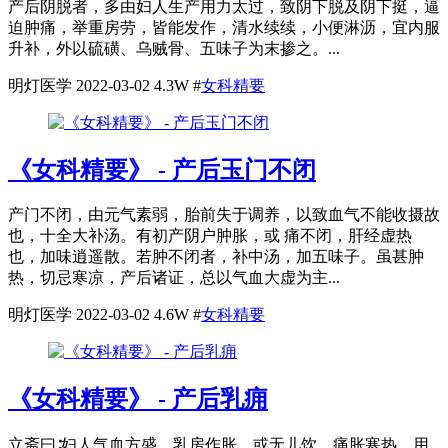
产后阴脱者，多由妇人生产用力太过，致阴下脱及阴下挺，逼
迫肿痛，举重房劳，皆能发作，清水续续，小便淋沥，宜内服
升补，外以硫磺、乌贼骨、五味子为末掺之。...
明灯医学
2022-03-02
4.3W
#
女科精要
《女科精要》 - 产后玉门不闭
产门不闭，由元气素弱，胎前失于调养，以致血气不能收摄故
也，十全大补汤。有初产阴户肿胀，或 痛不闭，肝经虚热
也，加味逍遥散。若肿不闭者，补中汤，加五味子。虽甚肿
热，切忌寒凉，产后诸证，总以气血大虚为主...
明灯医学
2022-03-02
4.6W
#
女科精要
《女科精要》 - 产后乳痈
立斋曰∶妇人气血方盛，乳房作胀，或无儿饮，痛胀寒热，用