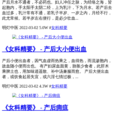
产后月水不通者，不必药也。妇人冲任之脉，为经络之海，皆
起胞内，手太阳手太阴二经，上为乳汁，下为月水。若产后去
血过多，乳汁常有不通，若乳子半岁、一岁之内，月经不行，
此尤常候。若半岁左右便行，是必少壮血...
明灯中医
2022-03-02
5.0W
#
女科精要
《女科精要》 - 产后大小便出血
产后小便出血者，因气血虚而热乘之，血得热，而流渗胞内，
故血随小便而出也。 有产妇尿血面黄，胁胀少食者，此肝木
乘脾土也，用加味逍遥散、补中汤兼服而愈。 产后大便出血
者，或饮食起居失宜，或六淫七情过极，...
明灯中医
2022-03-02
4.3W
#
女科精要
《女科精要》 - 产后痈疽