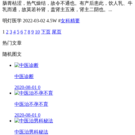
肠胃枯涩，热气燥结，故令不通也。有产后患此，饮人乳、牛
乳而通，故莫若补肾，盖肾主五液，肾主二阴也。...
明灯医学
2022-03-02
4.5W
#
女科精要
1
2
3
4
5
6
7
8
9
10
下页
尾页
热门文章
随机图文
​中医诊断
2020-08-01
0
中医治不孕不育
2020-08-01
0
中医治男科秘法