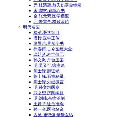
元.杜清碧.敖氏伤寒金镜录
宋.窦材.扁鹊心书
金.张元素.医学启源
元.朱震亨.格致余论
明代名医
楼英.医学纲目
虞抟.医学正传
张景岳.景岳全书
徐春甫.古今医统大全
龚廷贤.寿世保元
孙文胤.丹台玉案
明.吴又可.瘟疫论
陈士铎.辨证录
陈士铎.石室秘录
陈士铎.外经微言
明.孙文垣医案
武之望.济阴纲目
明.刘纯.杂病治例
王肯堂.证治准绳
孙一奎.医旨绪余
古吴.陆锦燧.景景医话