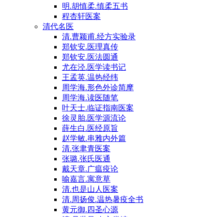
明.胡慎柔.慎柔五书
程杏轩医案
清代名医
清.曹颖甫.经方实验录
郑钦安.医理真传
郑钦安.医法圆通
尤在泾.医学读书记
王孟英.温热经纬
周学海.形色外诊简摩
周学海.读医随笔
叶天士.临证指南医案
徐灵胎.医学源流论
薛生白.医经原旨
赵学敏.串雅内外篇
清.张聿青医案
张璐.张氏医通
戴天章.广瘟疫论
喻嘉言.寓意草
清.也是山人医案
清.周扬俊.温热暑疫全书
黄元御.四圣心源