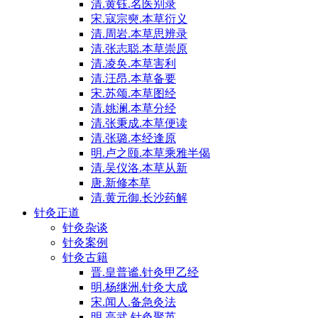
清.黄钰.名医别录
宋.寇宗奭.本草衍义
清.周岩.本草思辨录
清.张志聪.本草崇原
清.凌奂.本草害利
清.汪昂.本草备要
宋.苏颂.本草图经
清.姚澜.本草分经
清.张秉成.本草便读
清.张璐.本经逢原
明.卢之颐.本草乘雅半偈
清.吴仪洛.本草从新
唐.新修本草
清.黄元御.长沙药解
针灸正道
针灸杂谈
针灸案例
针灸古籍
晋.皇普谧.针灸甲乙经
明.杨继洲.针灸大成
宋.闻人.备急灸法
明.高武.针灸聚英