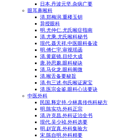
日本.丹波元坚.杂病广要
眼耳鼻喉科
清.郑梅润.重楼玉钥
异授眼科
明.尤仲仁.尤氏喉症指南
清.尤乘.尤氏喉科秘书
现代.聂天祥.中医眼科备读
明.傅仁宇.审视瑶函
清.黄庭镜.目经大成
唐.孙思邈.眼科秘诀
清.马化龙.眼科阐微
清.喉舌备要秘旨
清.包三述.包氏喉证家宝
清.医宗金鉴.眼科心法要诀
中医外科
民国.释定持.少林真传伤科秘方
明.陈实功.外科正宗
清.许克昌.外科证治全书
现代.吴少祯.外科选要
明.赵宜真.外科集验方
宋.陈自明.外科精要