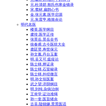
元.杜清碧.敖氏伤寒金镜录
宋.窦材.扁鹊心书
金.张元素.医学启源
元.朱震亨.格致余论
明代名医
楼英.医学纲目
虞抟.医学正传
张景岳.景岳全书
徐春甫.古今医统大全
龚廷贤.寿世保元
孙文胤.丹台玉案
明.吴又可.瘟疫论
陈士铎.辨证录
陈士铎.石室秘录
陈士铎.外经微言
明.孙文垣医案
武之望.济阴纲目
明.刘纯.杂病治例
王肯堂.证治准绳
孙一奎.医旨绪余
古吴.陆锦燧.景景医话