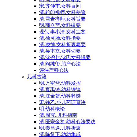
宋.齐仲甫.女科百问
清.轮印禅师.女科秘旨
清.雪岩禅师.女科旨要
明.薛立斋.女科撮要
现代.李小清.女科宝鉴
清.徐灵胎.女科指要
清.凌德.女科折衷纂要
清.吴本立.女科切要
清.沈尧封.沈氏女科辑要
清.阎纯玺.胎产心法
评注产科心法
儿科古籍
明.万密斋.幼科发挥
清.夏禹铸.幼科铁镜
清.沈金鳌.幼科释谜
宋.钱乙.小儿药证直诀
明.幼科概论
清.周震..儿科指南
清.医宗金鉴.幼科心法要诀
明.秦昌遇.儿科折衷
清.陈复正.幼幼集成