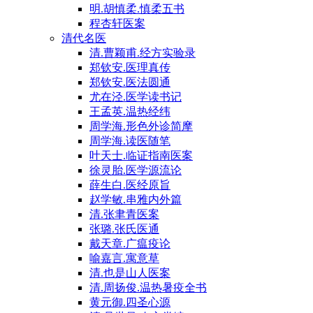
明.胡慎柔.慎柔五书
程杏轩医案
清代名医
清.曹颖甫.经方实验录
郑钦安.医理真传
郑钦安.医法圆通
尤在泾.医学读书记
王孟英.温热经纬
周学海.形色外诊简摩
周学海.读医随笔
叶天士.临证指南医案
徐灵胎.医学源流论
薛生白.医经原旨
赵学敏.串雅内外篇
清.张聿青医案
张璐.张氏医通
戴天章.广瘟疫论
喻嘉言.寓意草
清.也是山人医案
清.周扬俊.温热暑疫全书
黄元御.四圣心源