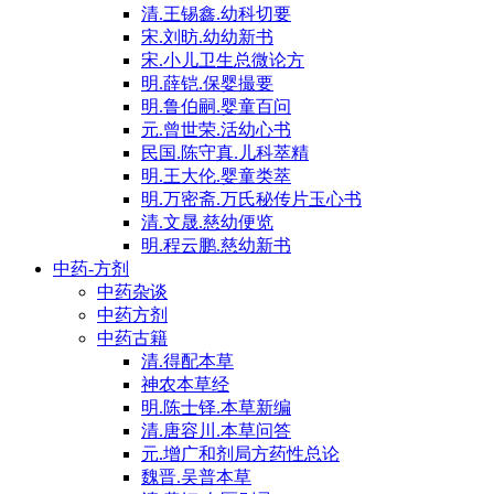
清.王锡鑫.幼科切要
宋.刘昉.幼幼新书
宋.小儿卫生总微论方
明.薛铠.保婴撮要
明.鲁伯嗣.婴童百问
元.曾世荣.活幼心书
民国.陈守真.儿科萃精
明.王大伦.婴童类萃
明.万密斋.万氏秘传片玉心书
清.文晟.慈幼便览
明.程云鹏.慈幼新书
中药-方剂
中药杂谈
中药方剂
中药古籍
清.得配本草
神农本草经
明.陈士铎.本草新编
清.唐容川.本草问答
元.增广和剂局方药性总论
魏晋.吴普本草