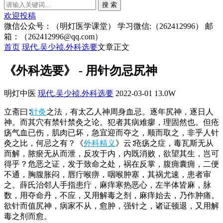
搜 索
欢迎投稿
微信公众号：（明灯医学课堂） 学习微信:（262412996） 邮
箱：（262412996@qq.com）
首页
现代.吴少祯.外科选要
文章正文
《外科选要》 - 用针勿忌尻神
明灯中医
现代.吴少祯.外科选要
2022-03-01
13.0W
立斋曰∶
针灸
之法，有太乙人神周身血忌。逐年尻神，逐日人
神。而其穴有禁针禁灸之论。犯者其病难瘳，理固然也。但疮
疡气血已伤，肌肉已坏，急宜迎而夺之，顺而取之，非乎人针
灸之比，何忌之有？《
外科精义
》云∶疮疡之症，毒瓦斯无从
而解，脓瘀无从而泄，反攻于内，内既消败，欲望其生，岂可
得乎？危恶之证，发于致命之处，祸在反掌，腹痈囊痈，二便
不通，胸腹胀闷，唇疔喉痹，咽喉肿塞，其祸尤速，患者审
之。薛氏治邻人手指患疔，麻痒寒热恶心，左半体皆麻，脉
数，用夺命丹，不应，又用解毒之剂，麻痒始去，乃作肿痛。
欲针而值尻神，病家不从，愈肿，强针之，诸证顿退，又用解
毒之剂而愈。