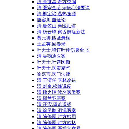
清.吴世昌.奇方类编
清.医宗金鉴.杂病心法要诀
清.柳宝诒.温热逢源
唐容川.血证论
清.唐笠山.吴医汇讲
清.杨云峰.察舌辨症新法
黄元御.四圣悬枢
王孟英.回春录
叶天士.增订叶评伤暑全书
清.吴鞠通医案
叶天士.叶选医衡
叶天士.医案精华
喻嘉言.医门法律
清.王清任.医林改错
清.刘奎.松峰说疫
清.魏之琇.续名医类案
清.邵兰荪医案
清.汪宏.望诊遵经
清.徐灵胎.洄溪医案
清.陈修园.时方妙用
清.陈修园.时方歌括
清.陈修园.医学实在易