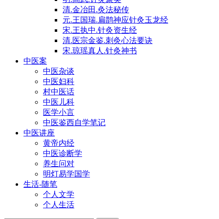
清.金冶田.灸法秘传
元.王国瑞.扁鹊神应针灸玉龙经
宋.王执中.针灸资生经
清.医宗金鉴.刺灸心法要诀
宋.琼瑶真人.针灸神书
中医案
中医杂谈
中医妇科
村中医话
中医儿科
医学小言
中医鉴西自学笔记
中医讲座
黄帝内经
中医诊断学
养生问对
明灯易学国学
生活-随笔
个人文学
个人生活