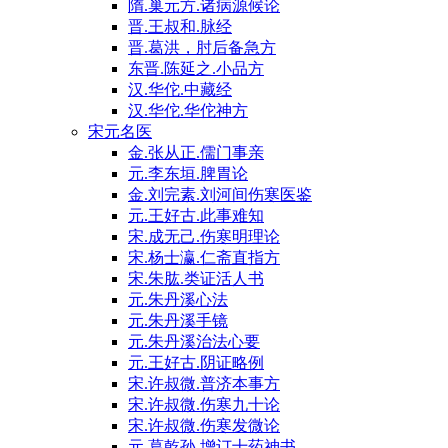
隋.巢元方.诸病源候论
晋.王叔和.脉经
晋.葛洪，肘后备急方
东晋.陈延之.小品方
汉.华佗.中藏经
汉.华佗.华佗神方
宋元名医
金.张从正.儒门事亲
元.李东垣.脾胃论
金.刘完素.刘河间伤寒医鉴
元.王好古.此事难知
宋.成无己.伤寒明理论
宋.杨士瀛.仁斋直指方
宋.朱肱.类证活人书
元.朱丹溪心法
元.朱丹溪手镜
元.朱丹溪治法心要
元.王好古.阴证略例
宋.许叔微.普济本事方
宋.许叔微.伤寒九十论
宋.许叔微.伤寒发微论
元.葛乾孙.增订十药神书