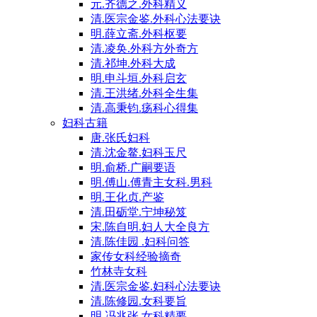
元.齐德之.外科精义
清.医宗金鉴.外科心法要诀
明.薛立斋.外科枢要
清.凌奂.外科方外奇方
清.祁坤.外科大成
明.申斗垣.外科启玄
清.王洪绪.外科全生集
清.高秉钧.疡科心得集
妇科古籍
唐.张氏妇科
清.沈金鳌.妇科玉尺
明.俞桥.广嗣要语
明.傅山.傅青主女科.男科
明.王化贞.产鉴
清.田砺堂.宁坤秘笈
宋.陈自明.妇人大全良方
清.陈佳园 .妇科问答
家传女科经验摘奇
竹林寺女科
清.医宗金鉴.妇科心法要诀
清.陈修园.女科要旨
明.冯兆张.女科精要