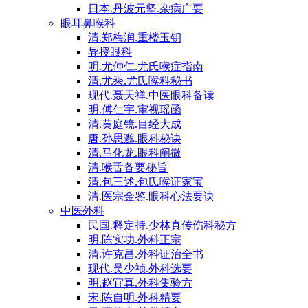
日本.丹波元坚.杂病广要
眼耳鼻喉科
清.郑梅润.重楼玉钥
异授眼科
明.尤仲仁.尤氏喉症指南
清.尤乘.尤氏喉科秘书
现代.聂天祥.中医眼科备读
明.傅仁宇.审视瑶函
清.黄庭镜.目经大成
唐.孙思邈.眼科秘诀
清.马化龙.眼科阐微
清.喉舌备要秘旨
清.包三述.包氏喉证家宝
清.医宗金鉴.眼科心法要诀
中医外科
民国.释定持.少林真传伤科秘方
明.陈实功.外科正宗
清.许克昌.外科证治全书
现代.吴少祯.外科选要
明.赵宜真.外科集验方
宋.陈自明.外科精要