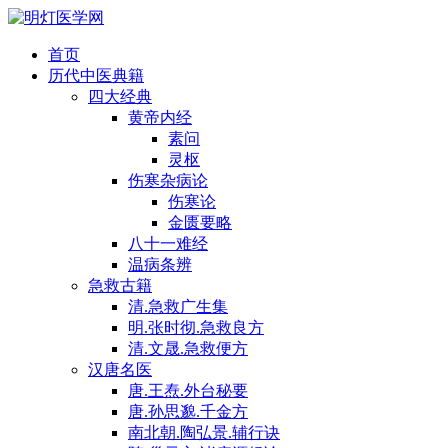
首页
历代中医典籍
四大经典
黄帝内经
素问
灵枢
伤寒杂病论
伤寒论
金匮要略
八十一难经
温病条辨
急救古籍
清.急救广生集
明.张时彻.急救良方
清.文晟.急救便方
汉唐名医
唐.王焘.外台秘要
唐.孙思邈.千金方
南北朝.陶弘景.辅行诀