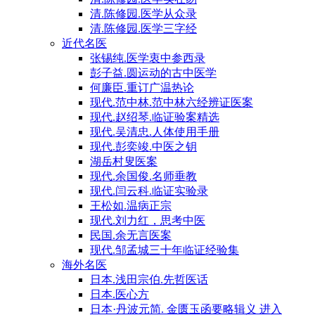
清.陈修园.医学从众录
清.陈修园.医学三字经
近代名医
张锡纯.医学衷中参西录
彭子益.圆运动的古中医学
何廉臣.重订广温热论
现代.范中林.范中林六经辨证医案
现代.赵绍琴.临证验案精选
现代.吴清忠.人体使用手册
现代.彭奕竣.中医之钥
湖岳村叟医案
现代.余国俊.名师垂教
现代.闫云科.临证实验录
王松如.温病正宗
现代.刘力红，思考中医
民国.余无言医案
现代.邹孟城三十年临证经验集
海外名医
日本.浅田宗伯.先哲医话
日本.医心方
日本·丹波元简. 金匮玉函要略辑义 进入