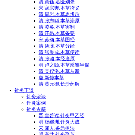
清.黄钰.名医别录
宋.寇宗奭.本草衍义
清.周岩.本草思辨录
清.张志聪.本草崇原
清.凌奂.本草害利
清.汪昂.本草备要
宋.苏颂.本草图经
清.姚澜.本草分经
清.张秉成.本草便读
清.张璐.本经逢原
明.卢之颐.本草乘雅半偈
清.吴仪洛.本草从新
唐.新修本草
清.黄元御.长沙药解
针灸正道
针灸杂谈
针灸案例
针灸古籍
晋.皇普谧.针灸甲乙经
明.杨继洲.针灸大成
宋.闻人.备急灸法
明.高武.针灸聚英