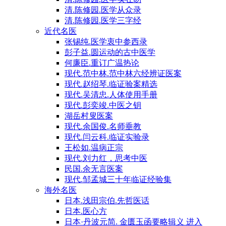
清.陈修园.医学从众录
清.陈修园.医学三字经
近代名医
张锡纯.医学衷中参西录
彭子益.圆运动的古中医学
何廉臣.重订广温热论
现代.范中林.范中林六经辨证医案
现代.赵绍琴.临证验案精选
现代.吴清忠.人体使用手册
现代.彭奕竣.中医之钥
湖岳村叟医案
现代.余国俊.名师垂教
现代.闫云科.临证实验录
王松如.温病正宗
现代.刘力红，思考中医
民国.余无言医案
现代.邹孟城三十年临证经验集
海外名医
日本.浅田宗伯.先哲医话
日本.医心方
日本·丹波元简. 金匮玉函要略辑义 进入