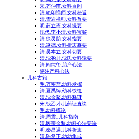
宋.齐仲甫.女科百问
清.轮印禅师.女科秘旨
清.雪岩禅师.女科旨要
明.薛立斋.女科撮要
现代.李小清.女科宝鉴
清.徐灵胎.女科指要
清.凌德.女科折衷纂要
清.吴本立.女科切要
清.沈尧封.沈氏女科辑要
清.阎纯玺.胎产心法
评注产科心法
儿科古籍
明.万密斋.幼科发挥
清.夏禹铸.幼科铁镜
清.沈金鳌.幼科释谜
宋.钱乙.小儿药证直诀
明.幼科概论
清.周震..儿科指南
清.医宗金鉴.幼科心法要诀
明.秦昌遇.儿科折衷
清.陈复正.幼幼集成