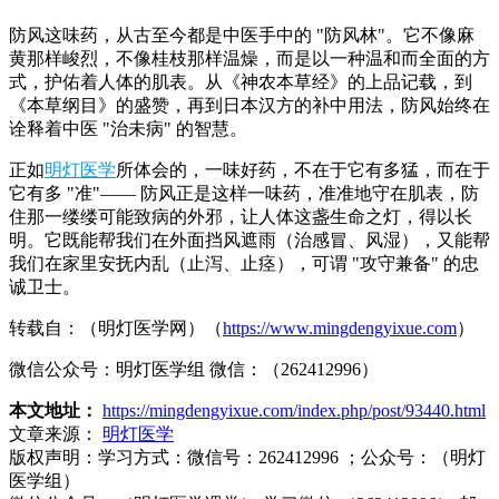
防风这味药，从古至今都是中医手中的 "防风林"。它不像麻
黄那样峻烈，不像桂枝那样温燥，而是以一种温和而全面的方
式，护佑着人体的肌表。从《神农本草经》的上品记载，到
《本草纲目》的盛赞，再到日本汉方的补中用法，防风始终在
诠释着中医 "治未病" 的智慧。
正如
明灯医学
所体会的，一味好药，不在于它有多猛，而在于
它有多 "准"—— 防风正是这样一味药，准准地守在肌表，防
住那一缕缕可能致病的外邪，让人体这盏生命之灯，得以长
明。它既能帮我们在外面挡风遮雨（治感冒、风湿），又能帮
我们在家里安抚内乱（止泻、止痉），可谓 "攻守兼备" 的忠
诚卫士。
转载自：（明灯医学网）（
https://www.mingdengyixue.com
）
微信公众号：明灯医学组 微信：（262412996）
本文地址：
https://mingdengyixue.com/index.php/post/93440.html
文章来源：
明灯医学
版权声明：
学习方式：微信号：262412996 ；公众号：（明灯
医学组）