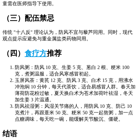
童需在医师指导下使用。
（三）配伍禁忌
传统 "十八反" 理论认为，防风不宜与藜芦同用。同时，现代
观点提示应避免与重金属盐类药物同用。
（四）
食疗方
推荐
防风粥：防风 10 克、生姜 5 克、葱白 2 根、粳米 100
克，煮粥温服，适合风寒感冒初起。
玉屏风茶：黄芪 12 克、防风 3 克、白术 15 克，用沸水
冲泡焖 10 分钟，每天代茶饮，适合易感冒人群。春天加
薄荷防花粉过敏，夏天换白术为苍术加荷叶祛湿，冬天
加生姜 3 片温通。
防风祛湿粥：风湿关节痛的人，用防风 10 克、防己 10
克煮汁，再跟薏米 50 克、粳米 50 克一起熬粥，加一点
点糖调味，每天吃一碗，能缓解关节酸沉、僵硬。
结语