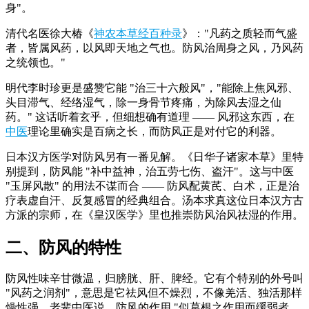
身"。
清代名医徐大椿《
神农本草经百种录
》："凡药之质轻而气盛
者，皆属风药，以风即天地之气也。防风治周身之风，乃风药
之统领也。"
明代李时珍更是盛赞它能 "治三十六般风"，"能除上焦风邪、
头目滞气、经络湿气，除一身骨节疼痛，为除风去湿之仙
药。" 这话听着玄乎，但细想确有道理 —— 风邪这东西，在
中医
理论里确实是百病之长，而防风正是对付它的利器。
日本汉方医学对防风另有一番见解。《日华子诸家本草》里特
别提到，防风能 "补中益神，治五劳七伤、盗汗"。这与中医
"玉屏风散" 的用法不谋而合 —— 防风配黄芪、白术，正是治
疗表虚自汗、反复感冒的经典组合。汤本求真这位日本汉方古
方派的宗师，在《皇汉医学》里也推崇防风治风祛湿的作用。
二、防风的特性
防风性味辛甘微温，归膀胱、肝、脾经。它有个特别的外号叫
"风药之润剂"，意思是它祛风但不燥烈，不像羌活、独活那样
燥性强。老辈中医说，防风的作用 "似葛根之作用而缓弱者