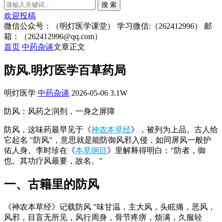
搜 索
欢迎投稿
微信公众号：（明灯医学课堂） 学习微信:（262412996） 邮
箱：（262412996@qq.com）
首页
中药杂谈
文章正文
防风.明灯医学百草药局
明灯医学
中药杂谈
2026-05-06
3.1W
防风：风药之润剂，一身之屏障
防风，这味药最早见于《
神农本草经
》，被列为上品。古人给
它起名 "防风"，意思就是能防御风邪入侵，如同屏风一般护
佑人身。李时珍在《
本草纲目
》里解释得明白："防者，御
也。其功疗风最要，故名。"
一、古籍里的防风
《神农本草经》记载防风 "味甘温，主大风，头眩痛，恶风，
风邪，目盲无所见，风行周身，骨节疼痹，烦满，久服轻