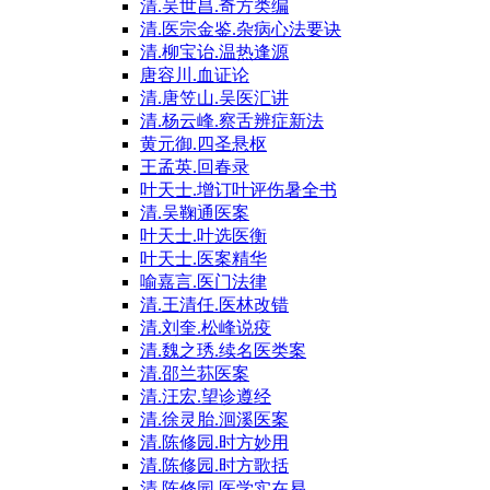
清.吴世昌.奇方类编
清.医宗金鉴.杂病心法要诀
清.柳宝诒.温热逢源
唐容川.血证论
清.唐笠山.吴医汇讲
清.杨云峰.察舌辨症新法
黄元御.四圣悬枢
王孟英.回春录
叶天士.增订叶评伤暑全书
清.吴鞠通医案
叶天士.叶选医衡
叶天士.医案精华
喻嘉言.医门法律
清.王清任.医林改错
清.刘奎.松峰说疫
清.魏之琇.续名医类案
清.邵兰荪医案
清.汪宏.望诊遵经
清.徐灵胎.洄溪医案
清.陈修园.时方妙用
清.陈修园.时方歌括
清.陈修园.医学实在易