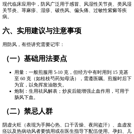
现代临床应用中，防风广泛用于感冒、风湿性关节炎、类风湿
关节炎、荨麻疹、湿疹、破伤风、偏头痛、过敏性紫癜等疾
病。
六、实用建议与注意事项
用防风，有些讲究需要记牢：
（一）基础用法要点
用量：一般煎服用 5-10 克，但经方中有时用到 15 克甚
至 60 克（如桂枝芍药知母汤），需遵医嘱。煎服时后下
为宜，以免挥发油散失。
炮制：生用祛风解表；炒炭后能增强止血作用，可用于
肠风下血。
（二）禁忌人群
阴虚火旺（表现为手脚心热、口干舌燥、夜间盗汗）、血虚发
痉以及热病动风者要慎用或在医生指导下配伍使用。孕妇、儿