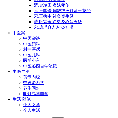
清.金冶田.灸法秘传
元.王国瑞.扁鹊神应针灸玉龙经
宋.王执中.针灸资生经
清.医宗金鉴.刺灸心法要诀
宋.琼瑶真人.针灸神书
中医案
中医杂谈
中医妇科
村中医话
中医儿科
医学小言
中医鉴西自学笔记
中医讲座
黄帝内经
中医诊断学
养生问对
明灯易学国学
生活-随笔
个人文学
个人生活