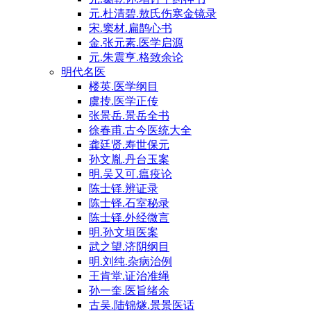
元.杜清碧.敖氏伤寒金镜录
宋.窦材.扁鹊心书
金.张元素.医学启源
元.朱震亨.格致余论
明代名医
楼英.医学纲目
虞抟.医学正传
张景岳.景岳全书
徐春甫.古今医统大全
龚廷贤.寿世保元
孙文胤.丹台玉案
明.吴又可.瘟疫论
陈士铎.辨证录
陈士铎.石室秘录
陈士铎.外经微言
明.孙文垣医案
武之望.济阴纲目
明.刘纯.杂病治例
王肯堂.证治准绳
孙一奎.医旨绪余
古吴.陆锦燧.景景医话