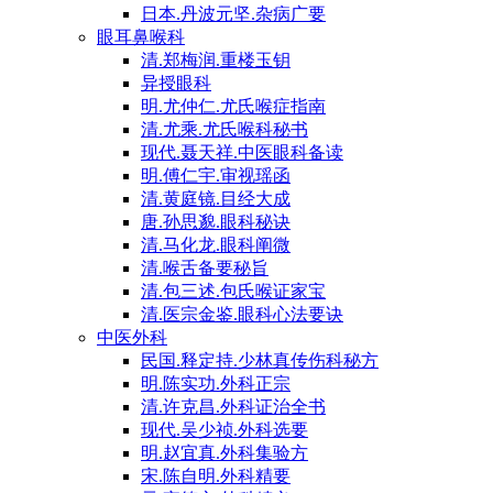
日本.丹波元坚.杂病广要
眼耳鼻喉科
清.郑梅润.重楼玉钥
异授眼科
明.尤仲仁.尤氏喉症指南
清.尤乘.尤氏喉科秘书
现代.聂天祥.中医眼科备读
明.傅仁宇.审视瑶函
清.黄庭镜.目经大成
唐.孙思邈.眼科秘诀
清.马化龙.眼科阐微
清.喉舌备要秘旨
清.包三述.包氏喉证家宝
清.医宗金鉴.眼科心法要诀
中医外科
民国.释定持.少林真传伤科秘方
明.陈实功.外科正宗
清.许克昌.外科证治全书
现代.吴少祯.外科选要
明.赵宜真.外科集验方
宋.陈自明.外科精要