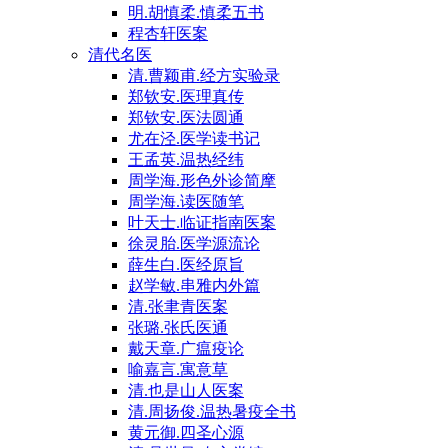
明.胡慎柔.慎柔五书
程杏轩医案
清代名医
清.曹颖甫.经方实验录
郑钦安.医理真传
郑钦安.医法圆通
尤在泾.医学读书记
王孟英.温热经纬
周学海.形色外诊简摩
周学海.读医随笔
叶天士.临证指南医案
徐灵胎.医学源流论
薛生白.医经原旨
赵学敏.串雅内外篇
清.张聿青医案
张璐.张氏医通
戴天章.广瘟疫论
喻嘉言.寓意草
清.也是山人医案
清.周扬俊.温热暑疫全书
黄元御.四圣心源