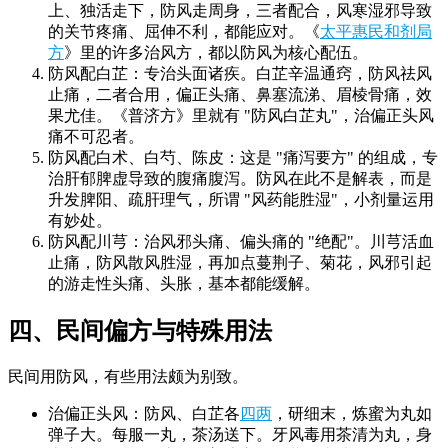
上、独活走下，防风走周身，三者配合，风寒湿邪导致
的关节疼痛、屈伸不利，都能应对。《
太平惠民和剂局
方
》里的许多治风方，都以防风为核心配伍。
防风配白芷：专治头面诸疾。白芷辛温通窍，防风祛风
止痛，二者合用，偏正头痛、鼻塞流涕、眉棱骨痛，效
果尤佳。《普济方》里就有 "防风白芷丸"，治偏正头风
痛不可忍者。
防风配白术、白芍、陈皮：这是 "痛泻要方" 的组成，专
治肝郁脾虚导致的腹痛腹泻。防风在此不是解表，而是
升发脾阳、疏肝理气，所谓 "风药能胜湿"，小剂量运用
有妙处。
防风配川芎：治风邪头痛、偏头痛的 "绝配"。川芎活血
止痛，防风散风胜湿，再加点蔓荆子、菊花，风邪引起
的游走性头痛、头胀，基本都能缓解。
四、民间偏方与特殊用法
民间用防风，有些用法颇为别致。
治偏正头风：防风、白芷各
四两
，研细末，炼蜜为丸如
弹子大。每服一丸，茶汤送下。牙风毒用茶清为丸，身