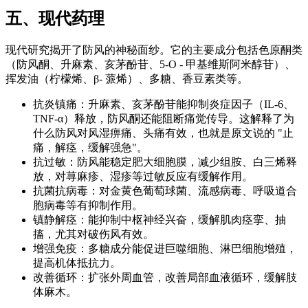
五、现代药理
现代研究揭开了防风的神秘面纱。它的主要成分包括色原酮类
（防风酮、升麻素、亥茅酚苷、5-O - 甲基维斯阿米醇苷）、
挥发油（柠檬烯、β- 蒎烯）、多糖、香豆素类等。
抗炎镇痛：升麻素、亥茅酚苷能抑制炎症因子（IL-6、
TNF-α）释放，防风酮还能阻断痛觉传导。这解释了为
什么防风对风湿痹痛、头痛有效，也就是原文说的 "止
痛，解痉，缓解强急"。
抗过敏：防风能稳定肥大细胞膜，减少组胺、白三烯释
放，对荨麻疹、湿疹等过敏反应有缓解作用。
抗菌抗病毒：对金黄色葡萄球菌、流感病毒、呼吸道合
胞病毒等有抑制作用。
镇静解痉：能抑制中枢神经兴奋，缓解肌肉痉挛、抽
搐，尤其对破伤风有效。
增强免疫：多糖成分能促进巨噬细胞、淋巴细胞增殖，
提高机体抵抗力。
改善循环：扩张外周血管，改善局部血液循环，缓解肢
体麻木。