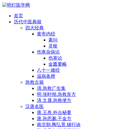
首页
历代中医典籍
四大经典
黄帝内经
素问
灵枢
伤寒杂病论
伤寒论
金匮要略
八十一难经
温病条辨
急救古籍
清.急救广生集
明.张时彻.急救良方
清.文晟.急救便方
汉唐名医
唐.王焘.外台秘要
唐.孙思邈.千金方
南北朝.陶弘景.辅行诀