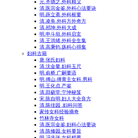
元.齐德之.外科精义
清.医宗金鉴.外科心法要诀
明.薛立斋.外科枢要
清.凌奂.外科方外奇方
清.祁坤.外科大成
明.申斗垣.外科启玄
清.王洪绪.外科全生集
清.高秉钧.疡科心得集
妇科古籍
唐.张氏妇科
清.沈金鳌.妇科玉尺
明.俞桥.广嗣要语
明.傅山.傅青主女科.男科
明.王化贞.产鉴
清.田砺堂.宁坤秘笈
宋.陈自明.妇人大全良方
清.陈佳园 .妇科问答
家传女科经验摘奇
竹林寺女科
清.医宗金鉴.妇科心法要诀
清.陈修园.女科要旨
明.冯兆张.女科精要