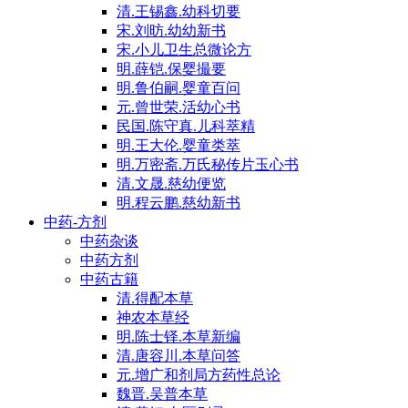
清.王锡鑫.幼科切要
宋.刘昉.幼幼新书
宋.小儿卫生总微论方
明.薛铠.保婴撮要
明.鲁伯嗣.婴童百问
元.曾世荣.活幼心书
民国.陈守真.儿科萃精
明.王大伦.婴童类萃
明.万密斋.万氏秘传片玉心书
清.文晟.慈幼便览
明.程云鹏.慈幼新书
中药-方剂
中药杂谈
中药方剂
中药古籍
清.得配本草
神农本草经
明.陈士铎.本草新编
清.唐容川.本草问答
元.增广和剂局方药性总论
魏晋.吴普本草