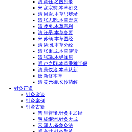
清.黄钰.名医别录
宋.寇宗奭.本草衍义
清.周岩.本草思辨录
清.张志聪.本草崇原
清.凌奂.本草害利
清.汪昂.本草备要
宋.苏颂.本草图经
清.姚澜.本草分经
清.张秉成.本草便读
清.张璐.本经逢原
明.卢之颐.本草乘雅半偈
清.吴仪洛.本草从新
唐.新修本草
清.黄元御.长沙药解
针灸正道
针灸杂谈
针灸案例
针灸古籍
晋.皇普谧.针灸甲乙经
明.杨继洲.针灸大成
宋.闻人.备急灸法
明.高武.针灸聚英