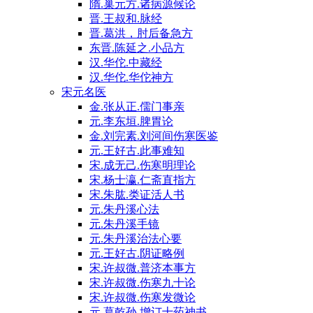
隋.巢元方.诸病源候论
晋.王叔和.脉经
晋.葛洪，肘后备急方
东晋.陈延之.小品方
汉.华佗.中藏经
汉.华佗.华佗神方
宋元名医
金.张从正.儒门事亲
元.李东垣.脾胃论
金.刘完素.刘河间伤寒医鉴
元.王好古.此事难知
宋.成无己.伤寒明理论
宋.杨士瀛.仁斋直指方
宋.朱肱.类证活人书
元.朱丹溪心法
元.朱丹溪手镜
元.朱丹溪治法心要
元.王好古.阴证略例
宋.许叔微.普济本事方
宋.许叔微.伤寒九十论
宋.许叔微.伤寒发微论
元.葛乾孙.增订十药神书