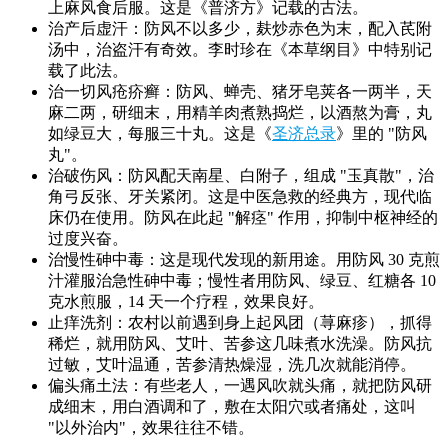
上麻风食后服。这是《普济方》记载的古法。
治产后虚汗：防风不以多少，麸炒赤色为末，配入芪附
汤中，治盗汗有奇效。李时珍在《本草纲目》中特别记
载了此法。
治一切风疮疥癣：防风、蝉壳、猪牙皂荚各一两半，天
麻二两，研细末，用精羊肉煮熟捣烂，以酒熬为膏，丸
如绿豆大，每服三十丸。这是《
圣济总录
》里的 "防风
丸"。
治破伤风：防风配天南星、白附子，组成 "玉真散"，治
角弓反张、牙关紧闭。这是中医急救的经典方，现代临
床仍在使用。防风在此起 "解痉" 作用，抑制中枢神经的
过度兴奋。
治慢性砷中毒：这是现代发现的新用途。用防风 30 克煎
汁灌服治急性砷中毒；慢性者用防风、绿豆、红糖各 10
克水煎服，14 天一个疗程，效果良好。
止痒洗剂：农村以前遇到身上起风团（荨麻疹），抓得
稀烂，就用防风、艾叶、苦参这几味煮水洗澡。防风抗
过敏，艾叶温通，苦参清热燥湿，洗几次就能消停。
偏头痛土法：有些老人，一遇风吹就头痛，就把防风研
成细末，用白酒调和了，敷在太阳穴或者痛处，这叫
"以外治内"，效果往往不错。