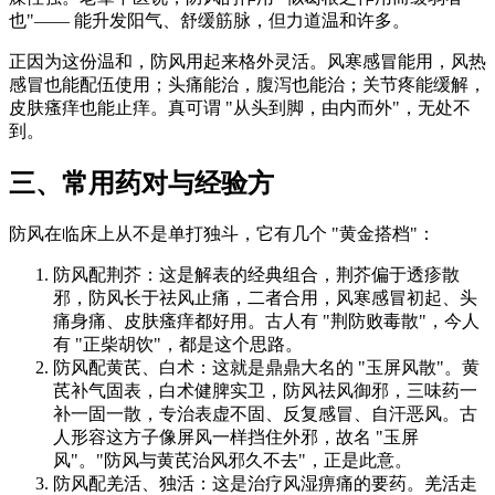
也"—— 能升发阳气、舒缓筋脉，但力道温和许多。
正因为这份温和，防风用起来格外灵活。风寒感冒能用，风热
感冒也能配伍使用；头痛能治，腹泻也能治；关节疼能缓解，
皮肤瘙痒也能止痒。真可谓 "从头到脚，由内而外"，无处不
到。
三、常用药对与经验方
防风在临床上从不是单打独斗，它有几个 "黄金搭档"：
防风配荆芥：这是解表的经典组合，荆芥偏于透疹散
邪，防风长于祛风止痛，二者合用，风寒感冒初起、头
痛身痛、皮肤瘙痒都好用。古人有 "荆防败毒散"，今人
有 "正柴胡饮"，都是这个思路。
防风配黄芪、白术：这就是鼎鼎大名的 "玉屏风散"。黄
芪补气固表，白术健脾实卫，防风祛风御邪，三味药一
补一固一散，专治表虚不固、反复感冒、自汗恶风。古
人形容这方子像屏风一样挡住外邪，故名 "玉屏
风"。"防风与黄芪治风邪久不去"，正是此意。
防风配羌活、独活：这是治疗风湿痹痛的要药。羌活走